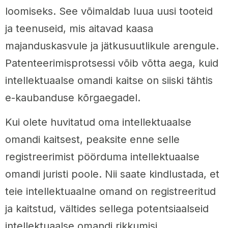
loomiseks. See võimaldab luua uusi tooteid
ja teenuseid, mis aitavad kaasa
majanduskasvule ja jätkusuutlikule arengule.
Patenteerimisprotsessi võib võtta aega, kuid
intellektuaalse omandi kaitse on siiski tähtis
e-kaubanduse kõrgaegadel.
Kui olete huvitatud oma intellektuaalse
omandi kaitsest, peaksite enne selle
registreerimist pöörduma intellektuaalse
omandi juristi poole. Nii saate kindlustada, et
teie intellektuaalne omand on registreeritud
ja kaitstud, vältides sellega potentsiaalseid
intellektuaalse omandi rikkumisi.