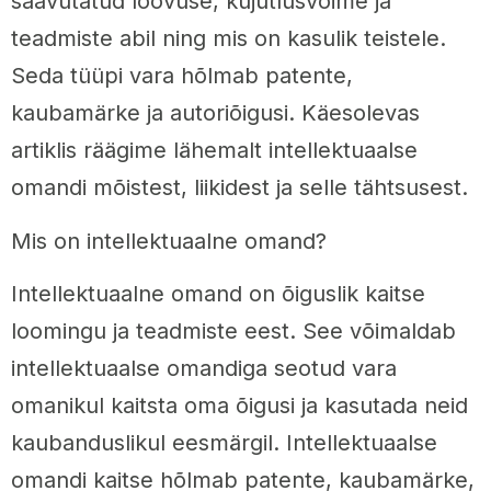
saavutatud loovuse, kujutlusvõime ja
teadmiste abil ning mis on kasulik teistele.
Seda tüüpi vara hõlmab patente,
kaubamärke ja autoriõigusi. Käesolevas
artiklis räägime lähemalt intellektuaalse
omandi mõistest, liikidest ja selle tähtsusest.
Mis on intellektuaalne omand?
Intellektuaalne omand on õiguslik kaitse
loomingu ja teadmiste eest. See võimaldab
intellektuaalse omandiga seotud vara
omanikul kaitsta oma õigusi ja kasutada neid
kaubanduslikul eesmärgil. Intellektuaalse
omandi kaitse hõlmab patente, kaubamärke,