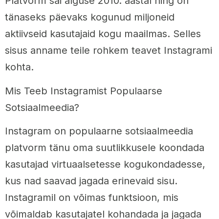
Platvorm sai alguse 2010. aastal ning on
tänaseks päevaks kogunud miljoneid
aktiivseid kasutajaid kogu maailmas. Selles
sisus anname teile rohkem teavet Instagrami
kohta.
Mis Teeb Instagramist Populaarse
Sotsiaalmeedia?
Instagram on populaarne sotsiaalmeedia
platvorm tänu oma suutlikkusele koondada
kasutajad virtuaalsetesse kogukondadesse,
kus nad saavad jagada erinevaid sisu.
Instagramil on võimas funktsioon, mis
võimaldab kasutajatel kohandada ja jagada