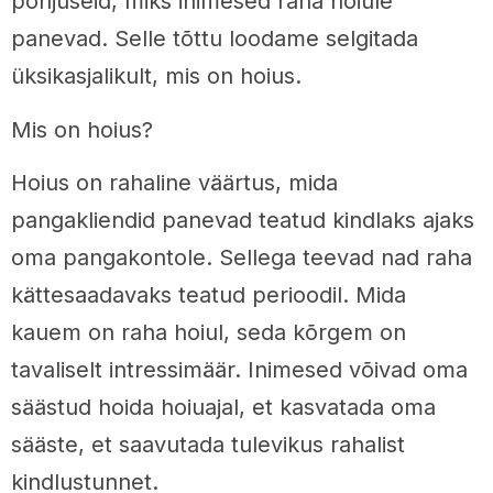
põhjuseid, miks inimesed raha hoiule
panevad. Selle tõttu loodame selgitada
üksikasjalikult, mis on hoius.
Mis on hoius?
Hoius on rahaline väärtus, mida
pangakliendid panevad teatud kindlaks ajaks
oma pangakontole. Sellega teevad nad raha
kättesaadavaks teatud perioodil. Mida
kauem on raha hoiul, seda kõrgem on
tavaliselt intressimäär. Inimesed võivad oma
säästud hoida hoiuajal, et kasvatada oma
sääste, et saavutada tulevikus rahalist
kindlustunnet.