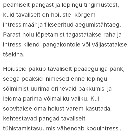
peamiselt pangast ja lepingu tingimustest,
kuid tavaliselt on hoiustel kõrgem
intressimäär ja fikseeritud aegumistähtaeg.
Pärast hoiu lõpetamist tagastatakse raha ja
intress kliendi pangakontole või väljastatakse
tšekina.
Hoiuseid pakub tavaliselt peaaegu iga pank,
seega peaksid inimesed enne lepingu
sõlmimist uurima erinevaid pakkumisi ja
leidma parima võimaliku valiku. Kui
soovitakse oma hoiust varem kasutada,
kehtestavad pangad tavaliselt
tühistamistasu, mis vähendab koguintressi.