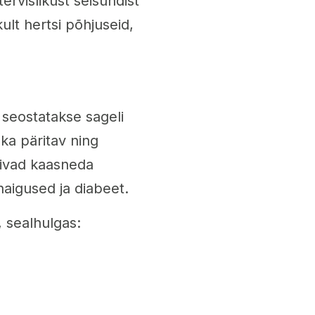
ervislikust seisundist
ikult hertsi põhjuseid,
 seostatakse sageli
 ka päritav ning
õivad kaasneda
aigused ja diabeet.
, sealhulgas: