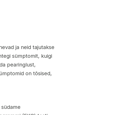
evad ja neid tajutakse
htegi sümptomit, kuigi
da pearinglust,
 sümptomid on tõsised,
t, südame