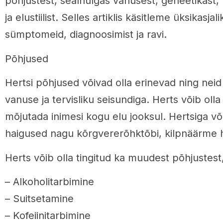
põhjustest, sealhulgas vanusest, geneetikast, t
ja elustiilist. Selles artiklis käsitleme üksikasjal
sümptomeid, diagnoosimist ja ravi.
Põhjused
Hertsi põhjused võivad olla erinevad ning neid
vanuse ja tervisliku seisundiga. Herts võib olla
mõjutada inimesi kogu elu jooksul. Hertsiga v
haigused nagu kõrgvererõhktõbi, kilpnäärme h
Herts võib olla tingitud ka muudest põhjustest
– Alkoholitarbimine
– Suitsetamine
– Kofeiinitarbimine