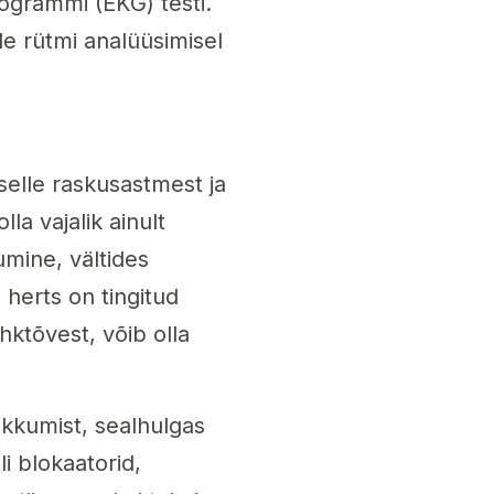
iogrammi (EKG) testi.
le rütmi analüüsimisel
selle raskusastmest ja
lla vajalik ainult
umine, vältides
 herts on tingitud
hktõvest, võib olla
ekkumist, sealhulgas
i blokaatorid,