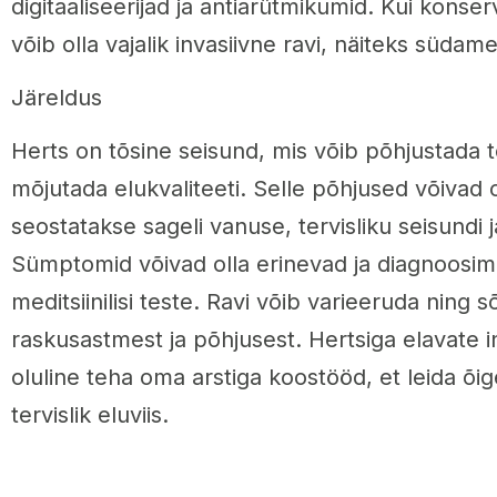
digitaaliseerijad ja antiarütmikumid. Kui konserv
võib olla vajalik invasiivne ravi, näiteks süda
Järeldus
Herts on tõsine seisund, mis võib põhjustada
mõjutada elukvaliteeti. Selle põhjused võivad o
seostatakse sageli vanuse, tervisliku seisundi ja
Sümptomid võivad olla erinevad ja diagnoosi
meditsiinilisi teste. Ravi võib varieeruda ning sõ
raskusastmest ja põhjusest. Hertsiga elavate 
oluline teha oma arstiga koostööd, et leida õige
tervislik eluviis.