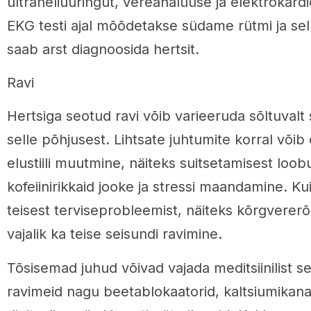
ultraheliuuringut, vereanalüüse ja elektrokard
EKG testi ajal mõõdetakse südame rütmi ja sel
saab arst diagnoosida hertsit.
Ravi
Hertsiga seotud ravi võib varieeruda sõltuvalt 
selle põhjusest. Lihtsate juhtumite korral võib o
elustiili muutmine, näiteks suitsetamisest loob
kofeiinirikkaid jooke ja stressi maandamine. Kui
teisest terviseprobleemist, näiteks kõrgvererõ
vajalik ka teise seisundi ravimine.
Tõsisemad juhud võivad vajada meditsiinilist s
ravimeid nagu beetablokaatorid, kaltsiumikanal