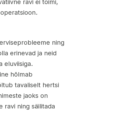
atiivne ravi ei toimi,
meoperatsioon.
 terviseprobleeme ning
lla erinevad ja neid
 eluviisiga.
mine hõlmab
ltub tavaliselt hertsi
inimeste jaoks on
 ravi ning säilitada