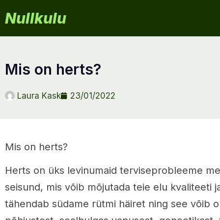
Nullkulu
mis on herts?
Laura Kask
23/01/2022
Mis on herts?
Herts on üks levinumaid terviseprobleeme mei
seisund, mis võib mõjutada teie elu kvaliteeti j
tähendab südame rütmi häiret ning see võib ol