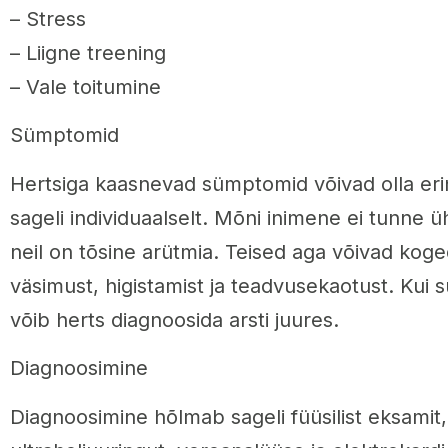
– Stress
– Liigne treening
– Vale toitumine
Sümptomid
Hertsiga kaasnevad sümptomid võivad olla erin
sageli individuaalselt. Mõni inimene ei tunne ü
neil on tõsine arütmia. Teised aga võivad koge
väsimust, higistamist ja teadvusekaotust. Kui
võib herts diagnoosida arsti juures.
Diagnoosimine
Diagnoosimine hõlmab sageli füüsilist eksami