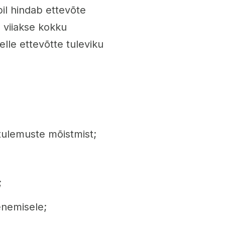
il hindab ettevõte
 viiakse kokku
le ettevõtte tuleviku
stulemuste mõistmist;
;
enemisele;