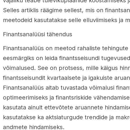
vajaliku teabe tulevikuplaanide koostamiseks 
Selles artiklis räägime sellest, mis on finantsan
meetodeid kasutatakse selle elluviimiseks ja m
Finantsanalüüsi tähendus
Finantsanalüüs on meetod rahaliste tehingute 
eesmärgiks on leida finantsseisundi tugevused
võimalused. See on protsess, mille käigus hin
finantsseisundit kvartaalsete ja igakuiste arua
Finantsanalüüs aitab tuvastada võimalusi fina
optimeerimiseks ja finantsriskide vähendamisek
kasutata ainult ettevõtete aruannete hindamis
kasutatakse ka aktsiaturgude trendide ja mak
andmete hindamiseks.