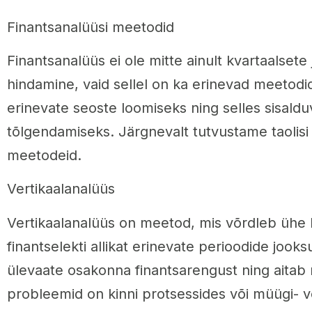
Finantsanalüüsi meetodid
Finantsanalüüs ei ole mitte ainult kvartaalsete
hindamine, vaid sellel on ka erinevad meetodi
erinevate seoste loomiseks ning selles sisal
tõlgendamiseks. Järgnevalt tutvustame taolisi 
meetodeid.
Vertikaalanalüüs
Vertikaalanalüüs on meetod, mis võrdleb ühe
finantselekti allikat erinevate perioodide jook
ülevaate osakonna finantsarengust ning aitab 
probleemid on kinni protsessides või müügi- 