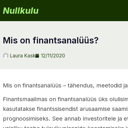
Nullkulu
mis on finantsanalüüs?
Laura Kask
12/11/2020
Mis on finantsanalüüs – tähendus, meetodid j
Finantsmaailmas on finantsanalüüs üks olulisim
kasutatakse finantssisendist arusaamise saamis
prognoosimiseks. See annab investoritele ja e