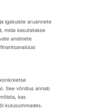
 ja igakuiste aruannete
d, mida kasutatakse
duvate andmete
finantsanalüüsi
 konkreetse
sul. See võrdlus annab
mõista, kas
või kulusummades.