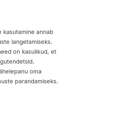
le kasutamine annab
suste langetamiseks.
need on kasulikud, et
gutendetsid.
 tähelepanu oma
emuste parandamiseks.