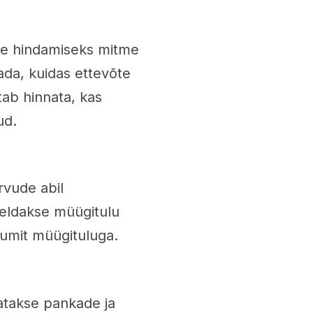
de hindamiseks mitme
aada, kuidas ettevõte
tab hinnata, kas
ud.
rvude abil
reldakse müügitulu
sumit müügituluga.
takse pankade ja