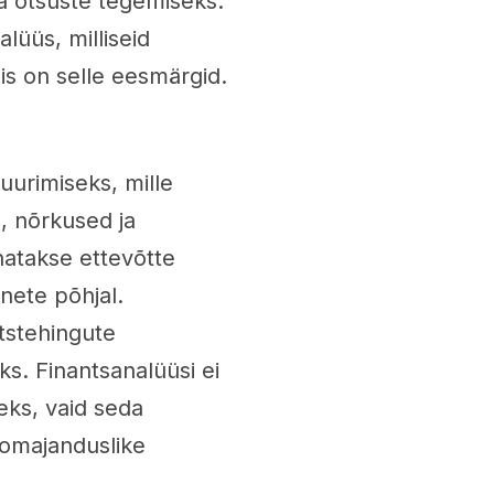
ja otsuste tegemiseks.
alüüs, milliseid
is on selle eesmärgid.
uurimiseks, mille
, nõrkused ja
natakse ettevõtte
nnete põhjal.
ntstehingute
s. Finantsanalüüsi ei
eks, vaid seda
romajanduslike