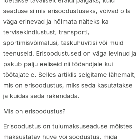
loetakse tavaliselt eraldi palgaks, kuid
seaduse silmis erisoodustuseks, võivad olla
väga erinevad ja hõlmata näiteks ka
tervisekindlustust, transporti,
sportimisvõimalusi, taskuhüvitisi või muid
teenuseid. Erisoodustused on väga levinud ja
pakub palju eeliseid nii tööandjale kui
töötajatele. Selles artiklis selgitame lähemalt,
mis on erisoodustus, miks seda kasutatakse
ja kuidas seda rakendada.
Mis on erisoodustus?
Erisoodustus on tulumaksuseaduse mõistes
maksustatav hüve või soodustus, mida