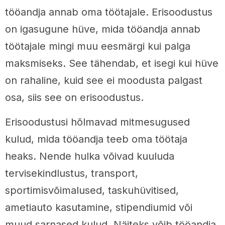
tööandja annab oma töötajale. Erisoodustus
on igasugune hüve, mida tööandja annab
töötajale mingi muu eesmärgi kui palga
maksmiseks. See tähendab, et isegi kui hüve
on rahaline, kuid see ei moodusta palgast
osa, siis see on erisoodustus.
Erisoodustusi hõlmavad mitmesugused
kulud, mida tööandja teeb oma töötaja
heaks. Nende hulka võivad kuuluda
tervisekindlustus, transport,
sportimisvõimalused, taskuhüvitised,
ametiauto kasutamine, stipendiumid või
muud sarnased kulud. Näiteks võib tööandja