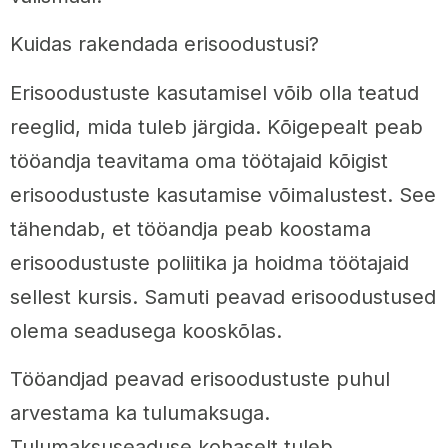
Kuidas rakendada erisoodustusi?
Erisoodustuste kasutamisel võib olla teatud
reeglid, mida tuleb järgida. Kõigepealt peab
tööandja teavitama oma töötajaid kõigist
erisoodustuste kasutamise võimalustest. See
tähendab, et tööandja peab koostama
erisoodustuste poliitika ja hoidma töötajaid
sellest kursis. Samuti peavad erisoodustused
olema seadusega kooskõlas.
Tööandjad peavad erisoodustuste puhul
arvestama ka tulumaksuga.
Tulumaksuseaduse kohaselt tuleb