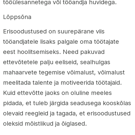
tööülesannetega või tööandja huvidega.
Lõppsõna
Erisoodustused on suurepärane viis
tööandjatele lisaks palgale oma töötajate
eest hoolitsemiseks. Need pakuvad
ettevõtetele palju eeliseid, sealhulgas
mahaarvete tegemise võimalust, võimalust
meelitada talente ja motiveerida töötajaid.
Kuid ettevõtte jaoks on oluline meeles
pidada, et tuleb järgida seadusega kooskõlas
olevaid reegleid ja tagada, et erisoodustused
oleksid mõistlikud ja õiglased.