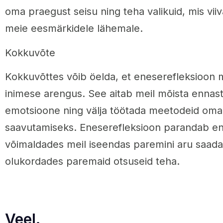
oma praegust seisu ning teha valikuid, mis vii
meie eesmärkidele lähemale.
Kokkuvõte
Kokkuvõttes võib öelda, et eneserefleksioon m
inimese arengus. See aitab meil mõista ennast
emotsioone ning välja töötada meetodeid om
saavutamiseks. Eneserefleksioon parandab en
võimaldades meil iseendas paremini aru saada 
olukordades paremaid otsuseid teha.
Veel.