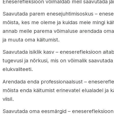
Eneserefleksioon võimaldab meil saavutada jä
Saavutada parem enesejuhtimisoskus – eneser
mõista, kes me oleme ja kuidas meie mingi käi
annab meile parema võimaluse arendada oma 
ja muuta oma käitumist.
Saavutada isiklik kasv – eneserefleksioon ait
tugevusi ja nõrkusi, mis on võimalik saavuta
elukvaliteeti.
Arendada enda professionaalsust – eneserefle
mõista enda käitumist erinevatel elualadel ja 
viisil.
Saavutada oma eesmärgid – eneserefleksioon 