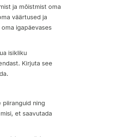
mist ja mõistmist oma
 oma väärtused ja
eid oma igapäevases
a isikliku
ndast. Kirjuta see
ada.
 piiranguid ning
misi, et saavutada