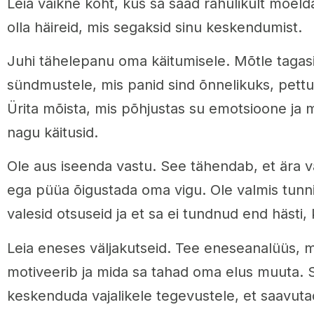
Leia vaikne koht, kus sa saad rahulikult mõelda
olla häireid, mis segaksid sinu keskendumist.
Juhi tähelepanu oma käitumisele. Mõtle tagasi h
sündmustele, mis panid sind õnnelikuks, pettu
Ürita mõista, mis põhjustas su emotsioone ja mi
nagu käitusid.
Ole aus iseenda vastu. See tähendab, et ära v
ega püüa õigustada oma vigu. Ole valmis tunni
valesid otsuseid ja et sa ei tundnud end hästi, 
Leia eneses väljakutseid. Tee eneseanalüüs, mõ
motiveerib ja mida sa tahad oma elus muuta. S
keskenduda vajalikele tegevustele, et saavut