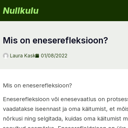
Nullkulu
mis on eneserefleksioon?
Laura Kask
01/08/2022
Mis on eneserefleksioon?
Eneserefleksioon või enesevaatlus on protsess
vaadatakse iseennast ja oma käitumist, et mõi
nõrkusi ning selgitada, kuidas oma käitumist 