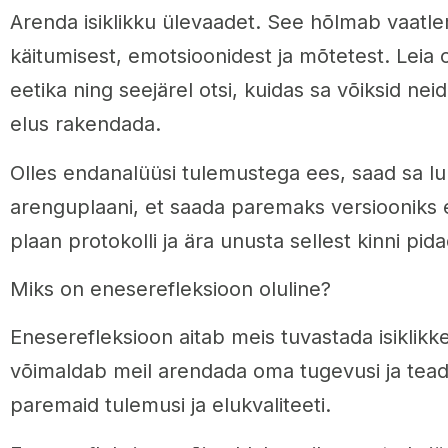
Arenda isiklikku ülevaadet. See hõlmab vaatle
käitumisest, emotsioonidest ja mõtetest. Leia
eetika ning seejärel otsi, kuidas sa võiksid n
elus rakendada.
Olles endanalüüsi tulemustega ees, saad sa luu
arenguplaani, et saada paremaks versiooniks e
plaan protokolli ja ära unusta sellest kinni pid
Miks on eneserefleksioon oluline?
Eneserefleksioon aitab meis tuvastada isiklikke
võimaldab meil arendada oma tugevusi ja tead
paremaid tulemusi ja elukvaliteeti.