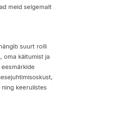
vad meid selgemalt
ängib suurt rolli
, oma käitumist ja
a eesmärkide
esejuhtimisoskust,
ning keerulistes