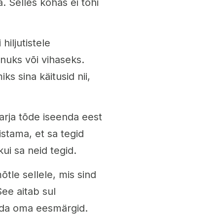
. Selles kohas ei tohi
iljutistele
nuks või vihaseks.
ks sina käitusid nii,
arja tõde iseenda eest
stama, et sa tegid
kui sa neid tegid.
tle sellele, mis sind
ee aitab sul
ada oma eesmärgid.