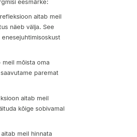
rgmisi eesmärke:
efleksioon aitab meil
tus näeb välja. See
enesejuhtimisoskust
ab meil mõista oma
da saavutame paremat
ksioon aitab meil
käituda kõige sobivamal
aitab meil hinnata