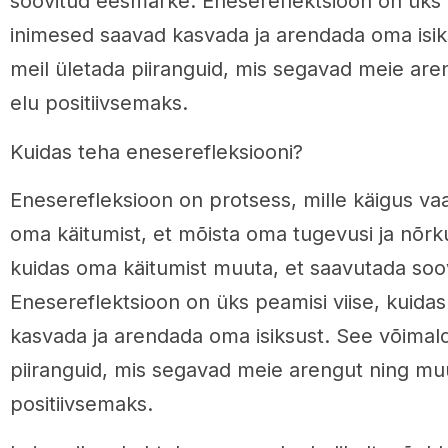
soovitud eesmärke. Enesereflektsioon on üks p
inimesed saavad kasvada ja arendada oma isi
meil ületada piiranguid, mis segavad meie ar
elu positiivsemaks.
Kuidas teha eneserefleksiooni?
Eneserefleksioon on protsess, mille käigus va
oma käitumist, et mõista oma tugevusi ja nõrku
kuidas oma käitumist muuta, et saavutada so
Enesereflektsioon on üks peamisi viise, kuida
kasvada ja arendada oma isiksust. See võimal
piiranguid, mis segavad meie arengut ning mu
positiivsemaks.