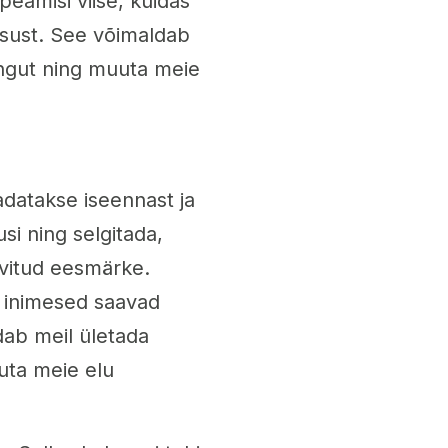
eamisi viise, kuidas
ksust. See võimaldab
engut ning muuta meie
adatakse iseennast ja
si ning selgitada,
ovitud eesmärke.
s inimesed saavad
dab meil ületada
uta meie elu