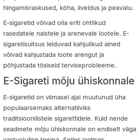
hingamisraskused, köha, iiveldus ja peavalu.
E-sigaretid võivad olla eriti ohtlikud
rasedatele naistele ja arenevale lootele. E-
sigaretisuitsus leiduvad kahjulikud ained
võivad kahjustada loote arengut ja
põhjustada tõsiseid terviseprobleeme.
E-Sigareti mõju ühiskonnale
E-sigaretid on viimasel ajal muutunud üha
populaarsemaks alternatiiviks
traditsioonilistele sigarettidele. Kuid nende
seadmete mõju ühiskonnale on endiselt väga
vastuoluline teema. Selles jaotises