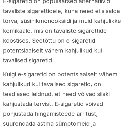
E-sigaretid on populaarsed alternatiivid
tavaliste sigarettidele, kuna need ei sisalda
tõrva, süsinikmonooksiidi ja muid kahjulikke
kemikaale, mis on tavaliste sigarettide
koostises. Seetõttu on e-sigaretid
potentsiaalselt vähem kahjulikud kui
tavalised sigaretid.
Kuigi e-sigaretid on potentsiaalselt vähem
kahjulikud kui tavalised sigaretid, on
teadlased leidnud, et need võivad siiski
kahjustada tervist. E-sigaretid võivad
põhjustada hingamisteede ärritust,
suurendada astma sümptomeid ja