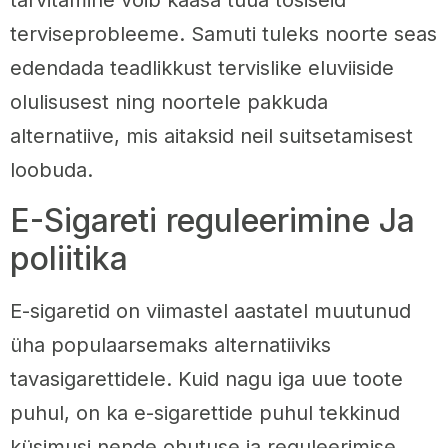
tarvitamine võib kaasa tuua tõsiseid
terviseprobleeme. Samuti tuleks noorte seas
edendada teadlikkust tervislike eluviiside
olulisusest ning noortele pakkuda
alternatiive, mis aitaksid neil suitsetamisest
loobuda.
E-Sigareti reguleerimine Ja
poliitika
E-sigaretid on viimastel aastatel muutunud
üha populaarsemaks alternatiiviks
tavasigarettidele. Kuid nagu iga uue toote
puhul, on ka e-sigarettide puhul tekkinud
küsimusi nende ohutuse ja reguleerimise