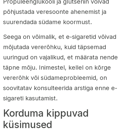
Propüleenglükooli ja glütseriin võivad
põhjustada veresoonte ahenemist ja
suurendada südame koormust.
Seega on võimalik, et e-sigaretid võivad
mõjutada vererõhku, kuid täpsemad
uuringud on vajalikud, et määrata nende
täpne mõju. Inimestel, kellel on kõrge
vererõhk või südameprobleemid, on
soovitatav konsulteerida arstiga enne e-
sigareti kasutamist.
Korduma kippuvad
küsimused