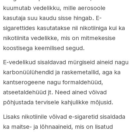
kuumutab vedelikku, mille aerosoole
kasutaja suu kaudu sisse hingab. E-
sigarettides kasutatakse nii nikotiiniga kui ka
nikotiinita vedelikke, mis on mitmekesise
koostisega keemilised segud.
E-vedelikud sisaldavad mürgiseid aineid nagu
karbonüülühendid ja raskemetallid, aga ka
kantserogeene nagu formaldehüüd,
atseetaldehüüd jt. Need ained võivad
põhjustada tervisele kahjulikke mõjusid.
Lisaks nikotiinile võivad e-sigaretid sisaldada
ka maitse- ja lõhnaaineid, mis on lisatud