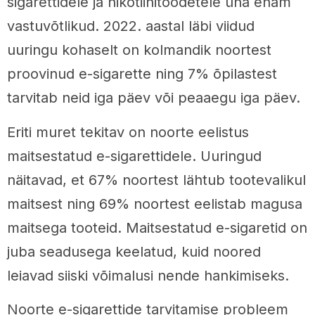
sigarettidele ja nikotiinitoodetele üha enam
vastuvõtlikud. 2022. aastal läbi viidud
uuringu kohaselt on kolmandik noortest
proovinud e-sigarette ning 7% õpilastest
tarvitab neid iga päev või peaaegu iga päev.
Eriti muret tekitav on noorte eelistus
maitsestatud e-sigarettidele. Uuringud
näitavad, et 67% noortest lähtub tootevalikul
maitsest ning 69% noortest eelistab magusa
maitsega tooteid. Maitsestatud e-sigaretid on
juba seadusega keelatud, kuid noored
leiavad siiski võimalusi nende hankimiseks.
Noorte e-sigarettide tarvitamise probleem