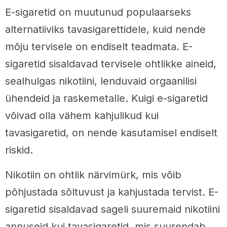
E-sigaretid on muutunud populaarseks
alternatiiviks tavasigarettidele, kuid nende
mõju tervisele on endiselt teadmata. E-
sigaretid sisaldavad tervisele ohtlikke aineid,
sealhulgas nikotiini, lenduvaid orgaanilisi
ühendeid ja raskemetalle. Kuigi e-sigaretid
võivad olla vähem kahjulikud kui
tavasigaretid, on nende kasutamisel endiselt
riskid.
Nikotiin on ohtlik närvimürk, mis võib
põhjustada sõltuvust ja kahjustada tervist. E-
sigaretid sisaldavad sageli suuremaid nikotiini
annuseid kui tavasigaretid, mis suurendab