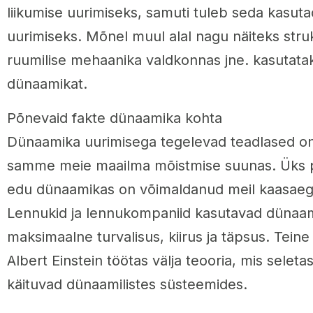
liikumise uurimiseks, samuti tuleb seda kasut
uurimiseks. Mõnel muul alal nagu näiteks struk
ruumilise mehaanika valdkonnas jne. kasutata
dünaamikat.
Põnevaid fakte dünaamika kohta
Dünaamika uurimisega tegelevad teadlased on
samme meie maailma mõistmise suunas. Üks p
edu dünaamikas on võimaldanud meil kaasaeg
Lennukid ja lennukompaniid kasutavad dünaam
maksimaalne turvalisus, kiirus ja täpsus. Teine
Albert Einstein töötas välja teooria, mis seleta
käituvad dünaamilistes süsteemides.