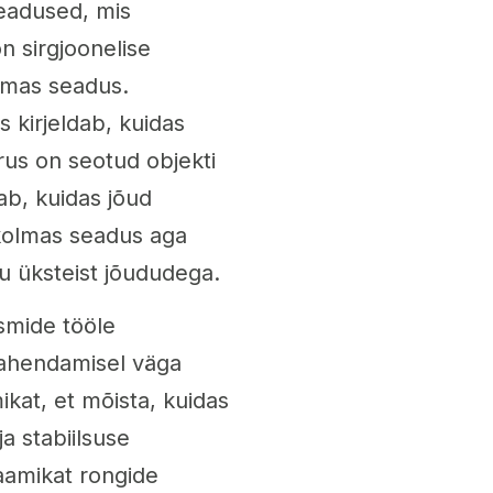
eadused, mis
n sirgjoonelise
olmas seadus.
s kirjeldab, kuidas
irus on seotud objekti
ab, kuidas jõud
i kolmas seadus aga
ku üksteist jõududega.
smide tööle
ahendamisel väga
kat, et mõista, kuidas
a stabiilsuse
aamikat rongide