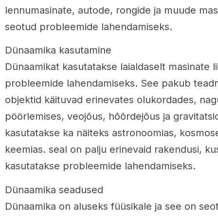
lennumasinate, autode, rongide ja muude masi
seotud probleemide lahendamiseks.
Dünaamika kasutamine
Dünaamikat kasutatakse laialdaselt masinate li
probleemide lahendamiseks. See pakub teadmis
objektid käituvad erinevates olukordades, nagu
pöörlemises, veojõus, hõõrdejõus ja gravitats
kasutatakse ka näiteks astronoomias, kosmose
keemias. seal on palju erinevaid rakendusi, k
kasutatakse probleemide lahendamiseks.
Dünaamika seadused
Dünaamika on aluseks füüsikale ja see on seotu