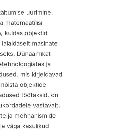
käitumise uurimine.
a matemaatilisi
, kuidas objektid
 laialdaselt masinate
iseks. Dünaamikat
tehnoloogiates ja
used, mis kirjeldavad
mõista objektide
eadused töötaksid, on
ukordadele vastavalt.
ate ja mehhanismide
ja väga kasulikud