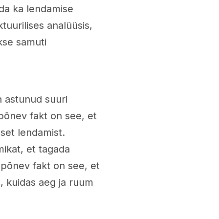
ada ka lendamise
tuurilises analüüsis,
kse samuti
 astunud suuri
õnev fakt on see, et
set lendamist.
ikat, et tagada
 põnev fakt on see, et
s, kuidas aeg ja ruum