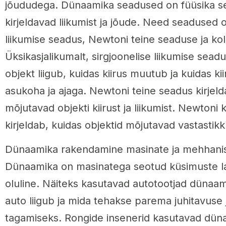
jõududega. Dünaamika seadused on füüsika s
kirjeldavad liikumist ja jõude. Need seadused o
liikumise seadus, Newtoni teine seaduse ja k
Üksikasjalikumalt, sirgjoonelise liikumise seadu
objekt liigub, kuidas kiirus muutub ja kuidas ki
asukoha ja ajaga. Newtoni teine seadus kirjeld
mõjutavad objekti kiirust ja liikumist. Newton
kirjeldab, kuidas objektid mõjutavad vastastik
Dünaamika rakendamine masinate ja mehhani
Dünaamika on masinatega seotud küsimuste l
oluline. Näiteks kasutavad autotootjad dünaami
auto liigub ja mida tehakse parema juhitavuse j
tagamiseks. Rongide insenerid kasutavad dün