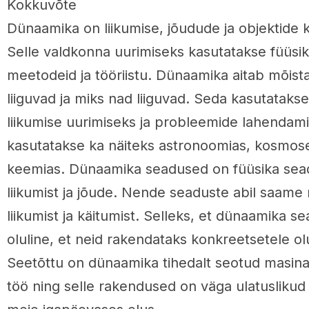
Kokkuvõte
Dünaamika on liikumise, jõudude ja objektide 
Selle valdkonna uurimiseks kasutatakse füüsik
meetodeid ja tööriistu. Dünaamika aitab mõista
liiguvad ja miks nad liiguvad. Seda kasutatakse
liikumise uurimiseks ja probleemide lahendam
kasutatakse ka näiteks astronoomias, kosmose
keemias. Dünaamika seadused on füüsika sead
liikumist ja jõude. Nende seaduste abil saame 
liikumist ja käitumist. Selleks, et dünaamika s
oluline, et neid rakendataks konkreetsetele ol
Seetõttu on dünaamika tihedalt seotud masin
töö ning selle rakendused on väga ulatuslikud 