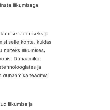
nate liikumisega
ikumise uurimiseks ja
i selle kohta, kuidas
 näiteks liikumises,
ioonis. Dünaamikat
tehnoloogiates ja
us dünaamika teadmisi
d liikumise ja