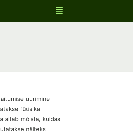
käitumise uurimine
atakse füüsika
a aitab mõista, kuidas
sutatakse näiteks