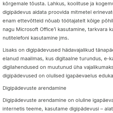
kõrgemale tõusta. Lahkus, koolituse ja kogemu
digipädevus aidata proovida mitmetel erinevat
enam ettevõtteid nõuab töötajatelt kõige põhi
nagu Microsoft Office’i kasutamine, tarkvara k
nutitelefoni kasutamine jms.
Lisaks on digipädevused hädavajalikud tänap
elanud maailmas, kus digitaalne turundus, e-
digilahendused on muutunud üha vajalikumaks
digipädevused on olulised igapäevaelus eduka
Digipädevuste arendamine
Digipädevuste arendamine on oluline igapäeva
internetis teeme, kasutame digipädevusi – alat