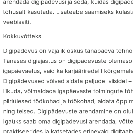
arendada digipädevusi ja seda, kuidas digipäde
tõhusalt kasutada. Lisateabe saamiseks külas
veebisaiti.
Kokkuvõtteks
Digipädevus on vajalik oskus tänapäeva tehnol
Tänases digiajastus on digipädevuste olemasolu
igapäevaelus, vaid ka karjääriredelil kõrgemal
Digipädevused võivad aidata paljudel viisidel – 
liikuda, võimaldada igapäevaste toimingute tõh
piiriülesed töökohad ja töökohad, aidata õppi
ning teised. Digipädevuste arendamine on olul
Igaüks saab oma digipädevusi arendada, võtte
praktiseerides ja katsetades erinevaid digitaal