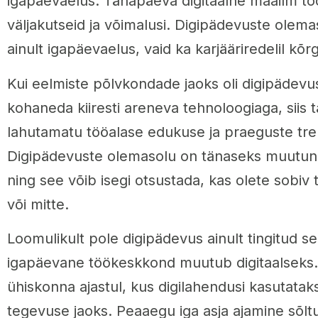
igapäevaelus. Tänapäeva digitaalne maailm to
väljakutseid ja võimalusi. Digipädevuste olema
ainult igapäevaelus, vaid ka karjääriredelil kõ
Kui eelmiste põlvkondade jaoks oli digipädevu
kohaneda kiiresti areneva tehnoloogiaga, siis 
lahutamatu tööalase edukuse ja praeguste tre
Digipädevuste olemasolu on tänaseks muutu
ning see võib isegi otsustada, kas olete sobiv 
või mitte.
Loomulikult pole digipädevus ainult tingitud se
igapäevane töökeskkond muutub digitaalseks
ühiskonna ajastul, kus digilahendusi kasutata
tegevuse jaoks. Peaaegu iga asja ajamine sõltub