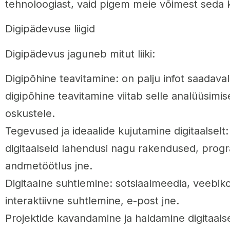
tehnoloogiast, vaid pigem meie võimest seda 
Digipädevuse liigid
Digipädevus jaguneb mitut liiki:
Digipõhine teavitamine: on palju infot saadaval 
digipõhine teavitamine viitab selle analüüsimi
oskustele.
Tegevused ja ideaalide kujutamine digitaalselt
digitaalseid lahendusi nagu rakendused, pro
andmetöötlus jne.
Digitaalne suhtlemine: sotsiaalmeedia, veebik
interaktiivne suhtlemine, e-post jne.
Projektide kavandamine ja haldamine digitaalsel