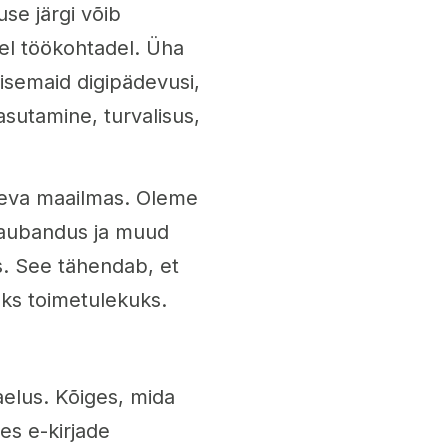
se järgi võib
el töökohtadel. Üha
lisemaid digipädevusi,
asutamine, turvalisus,
äeva maailmas. Oleme
kaubandus ja muud
. See tähendab, et
ks toimetulekuks.
elus. Kõiges, mida
es e-kirjade