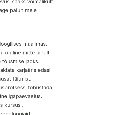
vusi saaks võimalikult
tage palun meie
oogilises maailmas.
 oluline mitte ainult
e tõusmise jaoks.
aidata karjääris edasi
usat täitmist,
misprotsessi tõhustada
ine igapäevaelus.
s kursusi,
tehnoloogiaid.