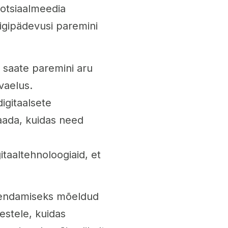
sotsiaalmeedia
igipädevusi paremini
l saate paremini aru
vaelus.
digitaalsete
aada, kuidas need
itaaltehnoloogiaid, et
arendamiseks mõeldud
estele, kuidas