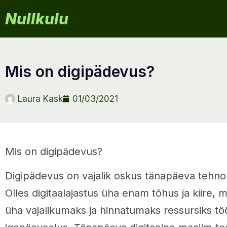
Nullkulu
mis on digipädevus?
Laura Kask
01/03/2021
Mis on digipädevus?
Digipädevus on vajalik oskus tänapäeva tehnol
Olles digitaalajastus üha enam tõhus ja kiire,
üha vajalikumaks ja hinnatumaks ressursiks t