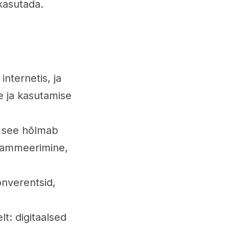
kasutada.
internetis, ja
se ja kasutamise
: see hõlmab
grammeerimine,
onverentsid,
t: digitaalsed