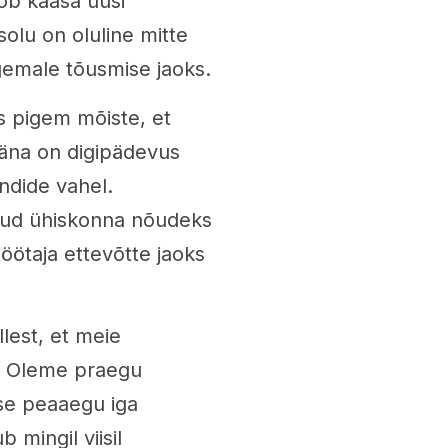
ob kaasa uusi
solu on oluline mitte
rgemale tõusmise jaoks.
s pigem mõiste, et
täna on digipädevus
ndide vahel.
nud ühiskonna nõudeks
töötaja ettevõtte jaoks
llest, et meie
. Oleme praegu
kse peaaegu iga
 mingil viisil