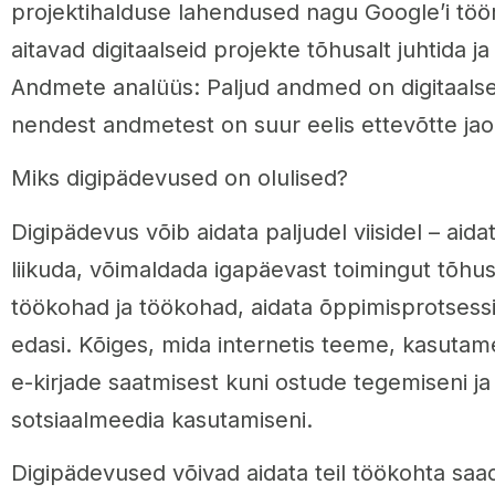
projektihalduse lahendused nagu Google’i tööri
aitavad digitaalseid projekte tõhusalt juhtida ja e
Andmete analüüs: Paljud andmed on digitaalsel
nendest andmetest on suur eelis ettevõtte jao
Miks digipädevused on olulised?
Digipädevus võib aidata paljudel viisidel – aidat
liikuda, võimaldada igapäevast toimingut tõhusal
töökohad ja töökohad, aidata õppimisprotsessi
edasi. Kõiges, mida internetis teeme, kasutame
e-kirjade saatmisest kuni ostude tegemiseni ja 
sotsiaalmeedia kasutamiseni.
Digipädevused võivad aidata teil töökohta saada