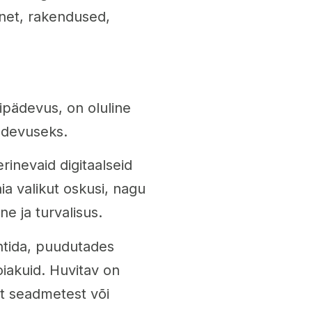
rnet, rakendused,
gipädevus, on oluline
ädevuseks.
inevaid digitaalseid
a valikut oskusi, nagu
e ja turvalisus.
htida, puudutades
hoiakuid. Huvitav on
est seadmetest või