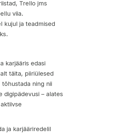
istad, Trello jms
llu viia.
 kujul ja teadmised
ks.
a karjääris edasi
t täita, piiriülesed
 tõhustada ning nii
 digipädevusi – alates
aktiivse
 ja karjääriredelil