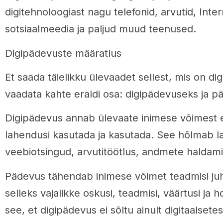
digitehnoloogiast nagu telefonid, arvutid, Inte
sotsiaalmeedia ja paljud muud teenused.
Digipädevuste määratlus
Et saada täielikku ülevaadet sellest, mis on di
vaadata kahte eraldi osa: digipädevuseks ja p
Digipädevus annab ülevaate inimese võimest er
lahendusi kasutada ja kasutada. See hõlmab lai
veebiotsingud, arvutitöötlus, andmete haldamin
Pädevus tähendab inimese võimet teadmisi ju
selleks vajalikke oskusi, teadmisi, väärtusi ja 
see, et digipädevus ei sõltu ainult digitaalset