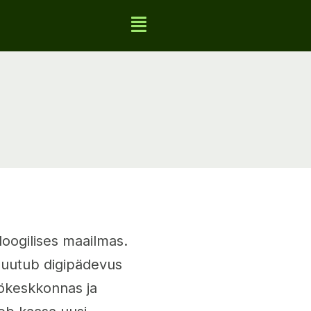
oogilises maailmas.
 muutub digipädevus
öökeskkonnas ja