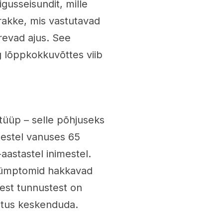
usseisundit, mille
irakke, mis vastutavad
revad ajus. See
g lõppkokkuvõttes viib
tüüp – selle põhjuseks
imestel vanuses 65
aastastel inimestel.
e sümptomid hakkavad
test tunnustest on
etus keskenduda.