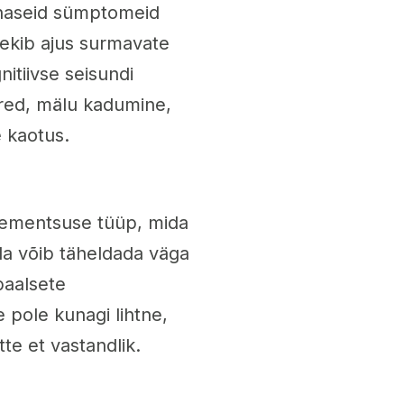
rnaseid sümptomeid
ekib ajus surmavate
itiivse seisundi
red, mälu kadumine,
 kaotus.
dementsuse tüüp, mida
da võib täheldada väga
baalsete
 pole kunagi lihtne,
te et vastandlik.