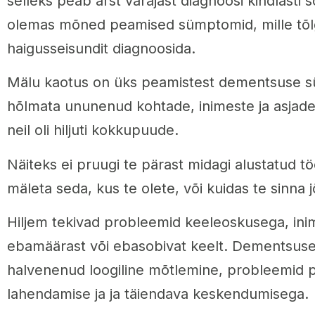
selleks peab arst varajast diagnoosi kindlasti s
olemas mõned peamised sümptomid, mille tõl
haigusseisundit diagnoosida.
Mälu kaotus on üks peamistest dementsuse s
hõlmata ununenud kohtade, inimeste ja asjade
neil oli hiljuti kokkupuude.
Näiteks ei pruugi te pärast midagi alustatud t
mäleta seda, kus te olete, või kuidas te sinna j
Hiljem tekivad probleemid keeleoskusega, ini
ebamäärast või ebasobivat keelt. Dementsuse
halvenenud loogiline mõtlemine, probleemid 
lahendamise ja ja täiendava keskendumisega.