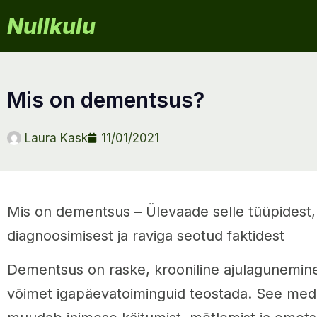
Nullkulu
mis on dementsus?
Laura Kask
11/01/2021
Mis on dementsus – Ülevaade selle tüüpidest
diagnoosimisest ja raviga seotud faktidest
Dementsus on raske, krooniline ajulagunemin
võimet igapäevatoiminguid teostada. See medit