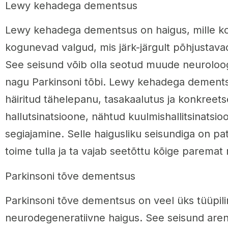
Lewy kehadega dementsus
Lewy kehadega dementsus on haigus, mille ko
kogunevad valgud, mis järk-järgult põhjustav
See seisund võib olla seotud muude neuroloogi
nagu Parkinsoni tõbi. Lewy kehadega dement
häiritud tähelepanu, tasakaalutus ja konkreets
hallutsinatsioone, nähtud kuulmishallitsinats
segiajamine. Selle haigusliku seisundiga on pa
toime tulla ja ta vajab seetõttu kõige paremat r
Parkinsoni tõve dementsus
Parkinsoni tõve dementsus on veel üks tüüpil
neurodegeneratiivne haigus. See seisund aren