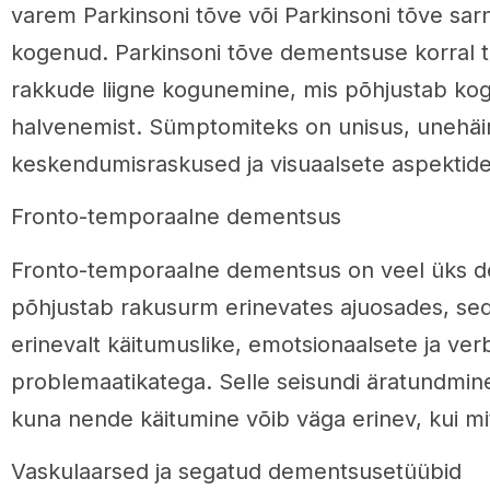
varem Parkinsoni tõve või Parkinsoni tõve sa
kogenud. Parkinsoni tõve dementsuse korral t
rakkude liigne kogunemine, mis põhjustab kogn
halvenemist. Sümptomiteks on unisus, unehäi
keskendumisraskused ja visuaalsete aspektide
Fronto-temporaalne dementsus
Fronto-temporaalne dementsus on veel üks 
põhjustab rakusurm erinevates ajuosades, se
erinevalt käitumuslike, emotsionaalsete ja ver
problemaatikatega. Selle seisundi äratundmine
kuna nende käitumine võib väga erinev, kui mit
Vaskulaarsed ja segatud dementsusetüübid