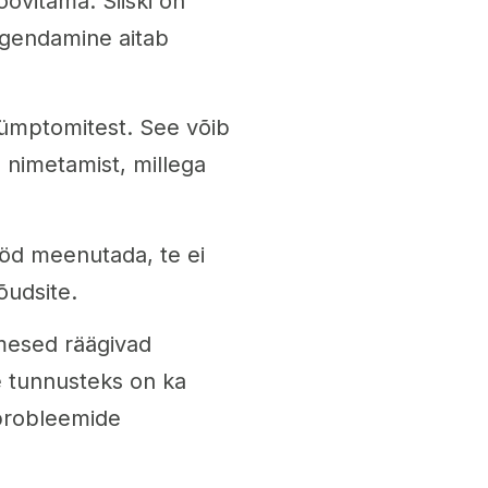
oovitama. Siiski on
gendamine aitab
ümptomitest. See võib
 nimetamist, millega
ööd meenutada, te ei
õudsite.
mesed räägivad
 tunnusteks on ka
probleemide