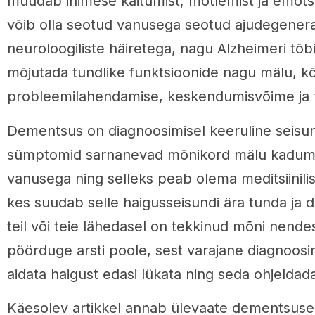
muudab inimese käitumist, mõtlemist ja emot
võib olla seotud vanusega seotud ajudegenera
neuroloogiliste häiretega, nagu Alzheimeri tõb
mõjutada tundlike funktsioonide nagu mälu, k
probleemilahendamise, keskendumisvõime ja t
Dementsus on diagnoosimisel keeruline seisun
sümptomid sarnanevad mõnikord mälu kadumi
vanusega ning selleks peab olema meditsiinilis
kes suudab selle haigusseisundi ära tunda ja di
teil või teie lähedasel on tekkinud mõni nend
pöörduge arsti poole, sest varajane diagnoosim
aidata haigust edasi lükata ning seda ohjeldad
Käesolev artikkel annab ülevaate dementsuse 