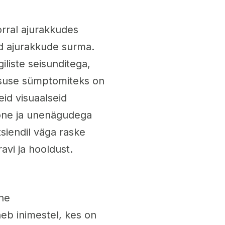
rral ajurakkudes
ad ajurakkude surma.
liste seisunditega,
suse sümptomiteks on
eid visuaalseid
ioone ja unenägudega
tsiendil väga raske
avi ja hooldust.
ine
eb inimestel, kes on