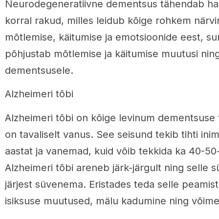
Neurodegeneratiivne dementsus tähendab haig
korral rakud, milles leidub kõige rohkem närv
mõtlemise, käitumise ja emotsioonide eest, su
põhjustab mõtlemise ja käitumise muutusi nin
dementsusele.
Alzheimeri tõbi
Alzheimeri tõbi on kõige levinum dementsuse 
on tavaliselt vanus. See seisund tekib tihti in
aastat ja vanemad, kuid võib tekkida ka 40-50-
Alzheimeri tõbi areneb järk-järgult ning sell
järjest süvenema. Eristades teda selle peamis
isiksuse muutused, mälu kadumine ning võim