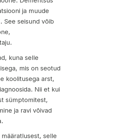
sioone. Dementsus
tsiooni ja muude
i. See seisund võib
õne,
aju.
d, kuna selle
sega, mis on seotud
e koolitusega arst,
agnoosida. Nii et kui
est sümptomitest,
ine ja ravi võivad
a.
määratlusest, selle