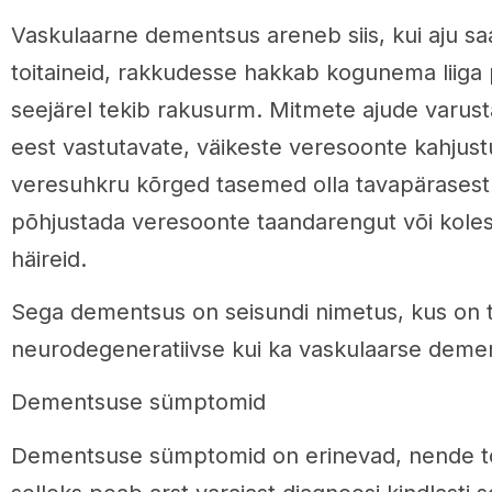
Vaskulaarne dementsus areneb siis, kui aju s
toitaineid, rakkudesse hakkab kogunema liiga 
seejärel tekib rakusurm. Mitmete ajude varus
eest vastutavate, väikeste veresoonte kahjust
veresuhkru kõrged tasemed olla tavapärasest 
põhjustada veresoonte taandarengut või kole
häireid.
Sega dementsus on seisundi nimetus, kus on t
neurodegeneratiivse kui ka vaskulaarse deme
Dementsuse sümptomid
Dementsuse sümptomid on erinevad, nende tõs