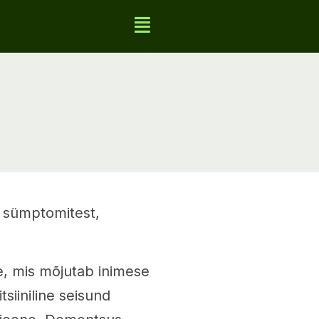
, sümptomitest,
e, mis mõjutab inimese
siiniline seisund