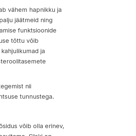
aab vähem hapnikku ja
palju jäätmeid ning
tamise funktsioonide
use tõttu võib
kahjulikumad ja
steroolitasemete
egemist nii
ntsuse tunnustega.
idus võib olla erinev,