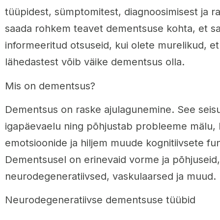
tüüpidest, sümptomitest, diagnoosimisest ja rav
saada rohkem teavet dementsuse kohta, et sa
informeeritud otsuseid, kui olete murelikud, et t
lähedastest võib väike dementsus olla.
Mis on dementsus?
Dementsus on raske ajulagunemine. See seis
igapäevaelu ning põhjustab probleeme mälu, 
emotsioonide ja hiljem muude kognitiivsete fu
Dementsusel on erinevaid vorme ja põhjuseid,
neurodegeneratiivsed, vaskulaarsed ja muud.
Neurodegeneratiivse dementsuse tüübid