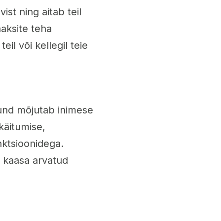
ist ning aitab teil
aksite teha
eil või kellegil teie
und mõjutab inimese
käitumise,
nktsioonidega.
 kaasa arvatud