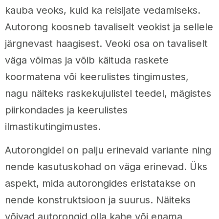
kauba veoks, kuid ka reisijate vedamiseks.
Autorong koosneb tavaliselt veokist ja sellele
järgnevast haagisest. Veoki osa on tavaliselt
väga võimas ja võib käituda raskete
koormatena või keerulistes tingimustes,
nagu näiteks raskekujulistel teedel, mägistes
piirkondades ja keerulistes
ilmastikutingimustes.
Autorongidel on palju erinevaid variante ning
nende kasutuskohad on väga erinevad. Üks
aspekt, mida autorongides eristatakse on
nende konstruktsioon ja suurus. Näiteks
võivad autorongid olla kahe või enama