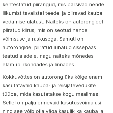
kehtestatud piirangud, mis pärsivad nende
liikumist tavalistel teedel ja piiravad kauba
vedamise ulatust. Näiteks on autorongidel
piiratud kiirus, mis on seotud nende
võimsuse ja raskusega. Samuti on
autorongidel piiratud lubatud sissepääs
teatud aladele, nagu näiteks mõnedes
elamupiirkondades ja linnades.
Kokkuvõttes on autorong üks kõige enam
kasutatavaid kauba- ja reisijatevedukite
tüüpe, mida kasutatakse kogu maailmas.
Sellel on palju erinevaid kasutusvõimalusi
ning see võib olla väga kasulik ka kauba ja