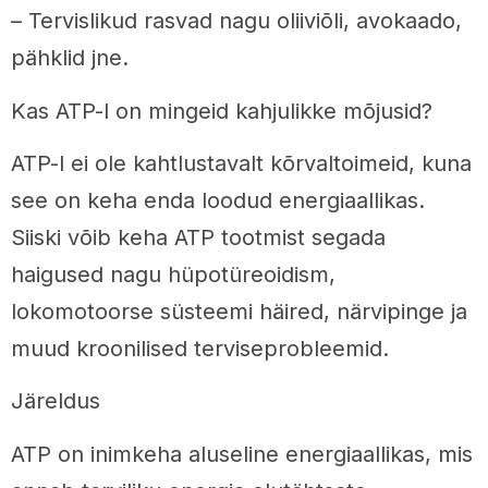
– Tervislikud rasvad nagu oliiviõli, avokaado,
pähklid jne.
Kas ATP-l on mingeid kahjulikke mõjusid?
ATP-l ei ole kahtlustavalt kõrvaltoimeid, kuna
see on keha enda loodud energiaallikas.
Siiski võib keha ATP tootmist segada
haigused nagu hüpotüreoidism,
lokomotoorse süsteemi häired, närvipinge ja
muud kroonilised terviseprobleemid.
Järeldus
ATP on inimkeha aluseline energiaallikas, mis