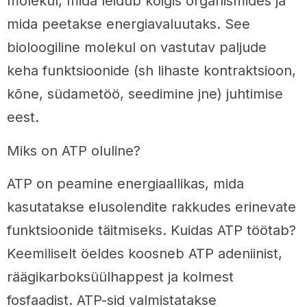
molekul, mida leidub kõigis organismides ja
mida peetakse energiavaluutaks. See
bioloogiline molekul on vastutav paljude
keha funktsioonide (sh lihaste kontraktsioon,
kõne, südametöö, seedimine jne) juhtimise
eest.
Miks on ATP oluline?
ATP on peamine energiaallikas, mida
kasutatakse elusolendite rakkudes erinevate
funktsioonide täitmiseks. Kuidas ATP töötab?
Keemiliselt öeldes koosneb ATP adeniinist,
räägikarboksüülhappest ja kolmest
fosfaadist. ATP-sid valmistatakse