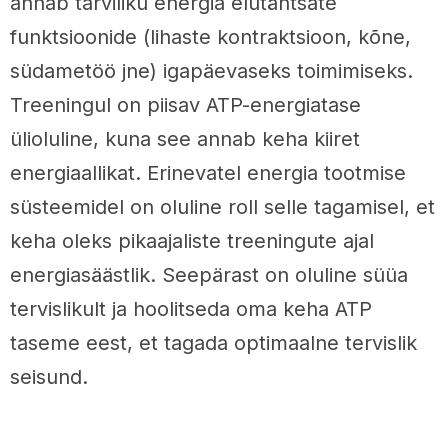
annab tarviliku energia elutähtsate
funktsioonide (lihaste kontraktsioon, kõne,
südametöö jne) igapäevaseks toimimiseks.
Treeningul on piisav ATP-energiatase
ülioluline, kuna see annab keha kiiret
energiaallikat. Erinevatel energia tootmise
süsteemidel on oluline roll selle tagamisel, et
keha oleks pikaajaliste treeningute ajal
energiasäästlik. Seepärast on oluline süüa
tervislikult ja hoolitseda oma keha ATP
taseme eest, et tagada optimaalne tervislik
seisund.