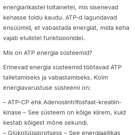
energiarikastel toitainetel, mis sisenevad
kehasse toidu kaudu. ATP-d lagundavad
ensüümid, et vabastada energiat, mida keha
vajab elulistel funktsioonidel.
Mis on ATP energia süsteemid?
Erinevad energia süsteemid töötavad ATP
talletamiseks ja vabastamiseks. Kolm
energiavarustuse süsteemi on:
– ATP-CP ehk Adenosiintrifosfaat-kreatiin-
kinase – See süsteem on kõige kiirem, kuid
kestab kõigest mõne sekundi.
– Glükolüüsiprotsess – See energiaallikas