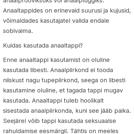
anaalprooviksuks või anaalpluggiks.
Anaaltappides on erinevaid suurusi ja kujusid,
võimaldades kasutajatel valida endale
sobivaima.
Kuidas kasutada anaaltappi?
Enne anaaltappi kasutamist on oluline
kasutada libesti. Anaalpiirkond ei tooda
niiskust nagu tupepiirkond, seega on libesti
kasutamine oluline, et tagada tappi mugav
kasutada. Anaaltappi tuleb hoolikalt
sisestada anaalpiirkonda, kuni see jääb paika.
Seejärel võib tappi kasutada seksuaalse
rahuldamise eesmärgil. Tähtis on meeles