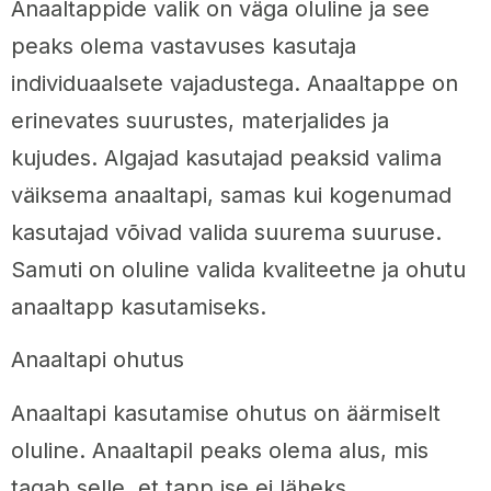
Anaaltappide valik on väga oluline ja see
peaks olema vastavuses kasutaja
individuaalsete vajadustega. Anaaltappe on
erinevates suurustes, materjalides ja
kujudes. Algajad kasutajad peaksid valima
väiksema anaaltapi, samas kui kogenumad
kasutajad võivad valida suurema suuruse.
Samuti on oluline valida kvaliteetne ja ohutu
anaaltapp kasutamiseks.
Anaaltapi ohutus
Anaaltapi kasutamise ohutus on äärmiselt
oluline. Anaaltapil peaks olema alus, mis
tagab selle, et tapp ise ei läheks