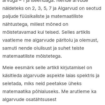
arvuga – 1 ja iseendaga. Nende arvude
näideteks on 2, 3, 5, 7 ja Algarvud on seotud
paljude füüsikaliste ja matemaatiliste
nähtustega, millest mõned on
mõistetavamad kui teised. Selles artiklis
vaatleme me algarvude päritolu ja olemust,
samuti nende olulisust ja suhet teiste
matemaatiliste mõistetega.
Meie eesmärk selle artikli kirjutamisel on
käsitleda algarvude aspekte laias spektris ja
seletada, miks neid peetakse üheks
matemaatika põhialuseks. Me arutleme ka
algarvude osatähtsusest