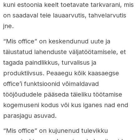
kuni estoonia keelt toetavate tarkvarani, mis
on saadaval teie lauaarvutis, tahvelarvutis
jne.
“Mis office” on keskendunud uute ja
täiustatud lahenduste väljatöötamisele, et
tagada paindlikkus, turvalisus ja
produktiivsus. Peaaegu kõik kaasaegse
office’i funktsioonid võimaldavad
tööjõududele pääseda täieliku töötamise
kogemuseni kodus või kus iganes nad end
parasjagu asuvad.
“Mis office” on kujunenud tulevikku