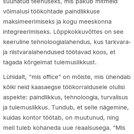
suunatud teenuseks, mis pakub mitmeid
võimalusi töökohtade paindlikkuse
maksimeerimiseks ja kogu meeskonna
integreerimiseks. Lõppkokkuvõttes on see
keeruline tehnoloogialahendus, kus tarkvara-
ja riistvaralahendused töötavad koos, et
tagada kõrgeimat tulemuslikkust.
Lühidalt, “mis office” on mõiste, mis ühendab
kõiki neid kaasaegse töökorraldusele olulisi
aspekte: paindlikkus, tehnoloogia, turvalisus
ja tulemuslikkus. Tundub, et selle nägemine,
kuidas kontor töötab, on muutunud, ning
meil tuleb kohaneda uue reaalsusega. “Mis