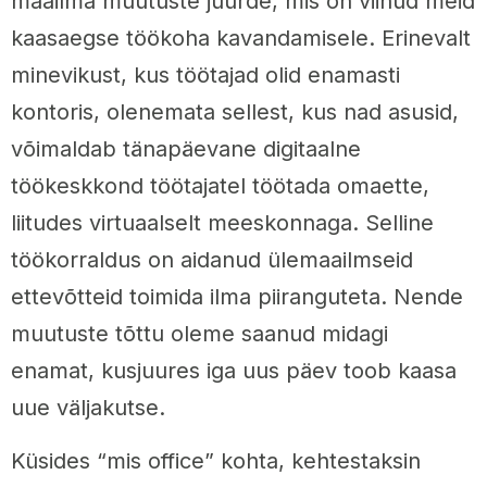
maailma muutuste juurde, mis on viinud meid
kaasaegse töökoha kavandamisele. Erinevalt
minevikust, kus töötajad olid enamasti
kontoris, olenemata sellest, kus nad asusid,
võimaldab tänapäevane digitaalne
töökeskkond töötajatel töötada omaette,
liitudes virtuaalselt meeskonnaga. Selline
töökorraldus on aidanud ülemaailmseid
ettevõtteid toimida ilma piiranguteta. Nende
muutuste tõttu oleme saanud midagi
enamat, kusjuures iga uus päev toob kaasa
uue väljakutse.
Küsides “mis office” kohta, kehtestaksin