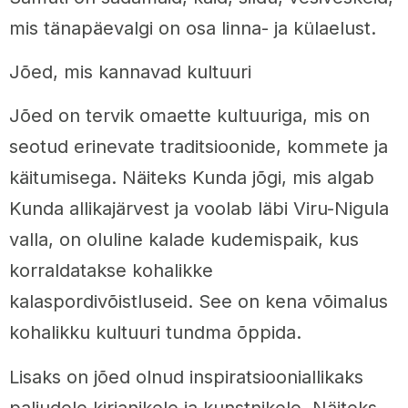
mis tänapäevalgi on osa linna- ja külaelust.
Jõed, mis kannavad kultuuri
Jõed on tervik omaette kultuuriga, mis on
seotud erinevate traditsioonide, kommete ja
käitumisega. Näiteks Kunda jõgi, mis algab
Kunda allikajärvest ja voolab läbi Viru-Nigula
valla, on oluline kalade kudemispaik, kus
korraldatakse kohalikke
kalaspordivõistluseid. See on kena võimalus
kohalikku kultuuri tundma õppida.
Lisaks on jõed olnud inspiratsiooniallikaks
paljudele kirjanikele ja kunstnikele. Näiteks