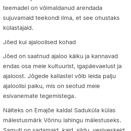
teemadel on võimaldanud arendada
sujuvamaid teekondi ilma, et see ohustaks
külastajaid.
Jõed kui ajaloolised kohad
Jõed on saatnud ajaloo käiku ja kannavad
endas osa meie kultuurist, igapäevaelust ja
ajaloost. Jõgede kallastel võib leida palju
ajaloolisi paiku, mis on seotud meie
esivanemate tegemistega.
Näiteks on Emajõe kaldal Saduküla külas
mälestusmärk Võnnu lahingu mälestuseks.
Samuti on sadamaid, kaid, sildu, vesiveskeid,