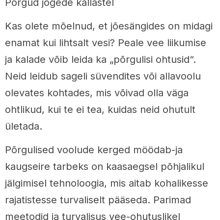
Põrgud jõgede kallastel
Kas olete mõelnud, et jõesängides on midagi
enamat kui lihtsalt vesi? Peale vee liikumise
ja kalade võib leida ka „põrgulisi ohtusid“.
Neid leidub sageli süvendites või allavoolu
olevates kohtades, mis võivad olla väga
ohtlikud, kui te ei tea, kuidas neid ohutult
ületada.
Põrgulised voolude kerged möödab-ja
kaugseire tarbeks on kaasaegsel põhjalikul
jälgimisel tehnoloogia, mis aitab kohalikesse
rajatistesse turvaliselt pääseda. Parimad
meetodid ja turvalisus vee-ohutuslikel