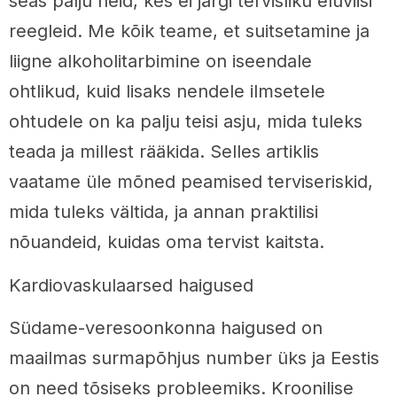
seas palju neid, kes ei järgi tervisliku eluviisi
reegleid. Me kõik teame, et suitsetamine ja
liigne alkoholitarbimine on iseendale
ohtlikud, kuid lisaks nendele ilmsetele
ohtudele on ka palju teisi asju, mida tuleks
teada ja millest rääkida. Selles artiklis
vaatame üle mõned peamised terviseriskid,
mida tuleks vältida, ja annan praktilisi
nõuandeid, kuidas oma tervist kaitsta.
Kardiovaskulaarsed haigused
Südame-veresoonkonna haigused on
maailmas surmapõhjus number üks ja Eestis
on need tõsiseks probleemiks. Kroonilise