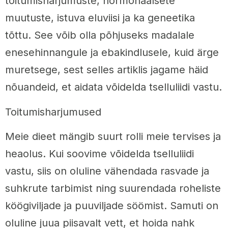
toitumisharjumuste, hormonaalsete
muutuste, istuva eluviisi ja ka geneetika
tõttu. See võib olla põhjuseks madalale
enesehinnangule ja ebakindlusele, kuid ärge
muretsege, sest selles artiklis jagame häid
nõuandeid, et aidata võidelda tselluliidi vastu.
Toitumisharjumused
Meie dieet mängib suurt rolli meie tervises ja
heaolus. Kui soovime võidelda tselluliidi
vastu, siis on oluline vähendada rasvade ja
suhkrute tarbimist ning suurendada roheliste
köögiviljade ja puuviljade söömist. Samuti on
oluline juua piisavalt vett, et hoida nahk