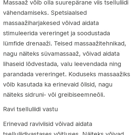
Massaaž võib olla suurepärane viis tselluliidi
vähendamiseks. Spetsiaalsed
massaažiharjakesed võivad aidata
stimuleerida vereringet ja soodustada
lümfide drenaaži. Teised massaažitehnikad,
nagu näiteks süvamassaaž, võivad aidata
lihaseid lõdvestada, valu leevendada ning
parandada vereringet. Koduseks massaažiks
võib kasutada ka erinevaid õlisid, nagu
näiteks sidruni- või greibiseemneõli.
Ravi tselluliidi vastu
Erinevad raviviisid võivad aidata
tselluliidivastases võitluses. Näiteks võivad