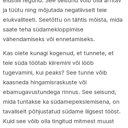
elustiili tegurid. See seisund võib olla ärritav
ja tüütu ning mõjutada negatiivselt teie
elukvaliteeti. Seetõttu on tähtis mõista, mida
saate teha südamekloppimise
vähendamiseks või ennetamiseks.
Kas olete kunagi kogenud, et tunnete, et
teie süda töötab kiiremini või lööb
tugevamini, kui peaks? See tunne võib
kaasneda hingamisraskuste või
ebamugavustundega rinnus. See seisund,
mida tuntakse ka südamepekslemisena, on
tavaliselt põhjustatud südame liigsest tööst.
Kuid see võib olla tingitud mitmest muust