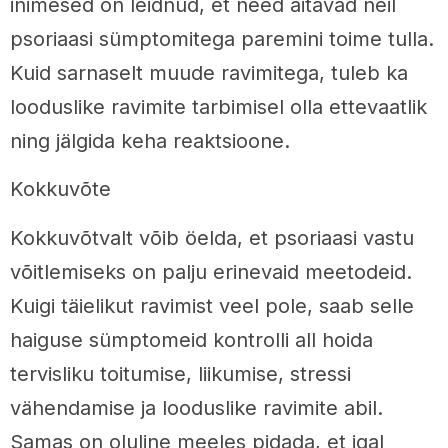
inimesed on leidnud, et need aitavad neil
psoriaasi sümptomitega paremini toime tulla.
Kuid sarnaselt muude ravimitega, tuleb ka
looduslike ravimite tarbimisel olla ettevaatlik
ning jälgida keha reaktsioone.
Kokkuvõte
Kokkuvõtvalt võib öelda, et psoriaasi vastu
võitlemiseks on palju erinevaid meetodeid.
Kuigi täielikut ravimist veel pole, saab selle
haiguse sümptomeid kontrolli all hoida
tervisliku toitumise, liikumise, stressi
vähendamise ja looduslike ravimite abil.
Samas on oluline meeles pidada, et igal