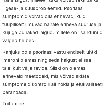
nahahaigus, millele lisaks võivad tekkida ka
liigese- ja küüsprobleemid. Psoriaasi
sümptomid võivad olla erinevad, kuid
tüüpiliselt ilmuvad nahale erineva suuruse ja
kujuga punakad laigud, millele on lisandunud
valged helbed.
Kahjuks pole psoriaasi vastu endiselt ühtki
imerohi olemas ning seda haigust ei saa
täielikult välja ravida. Siiski on olemas
erinevaid meetodeid, mis võivad aidata
sümptomeid kontrolli all hoida ja elukvaliteeti
parandada.
Toitumine