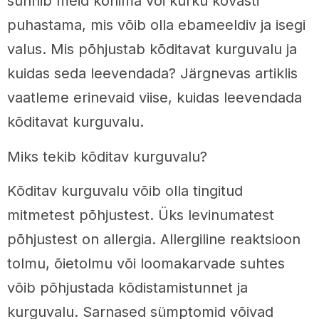
sunnib meid köhima või kurku kõvasti
puhastama, mis võib olla ebameeldiv ja isegi
valus. Mis põhjustab kõditavat kurguvalu ja
kuidas seda leevendada? Järgnevas artiklis
vaatleme erinevaid viise, kuidas leevendada
kõditavat kurguvalu.
Miks tekib kõditav kurguvalu?
Kõditav kurguvalu võib olla tingitud
mitmetest põhjustest. Üks levinumatest
põhjustest on allergia. Allergiline reaktsioon
tolmu, õietolmu või loomakarvade suhtes
võib põhjustada kõdistamistunnet ja
kurguvalu. Sarnased sümptomid võivad