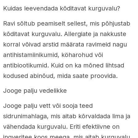
Kuidas leevendada kõditavat kurguvalu?
Ravi sõltub peamiselt sellest, mis põhjustab
kõditavat kurguvalu. Allergiate ja nakkuste
korral võivad arstid määrata ravimeid nagu
antihistamiinikumid, köharohud või
antibiootikumid. Kuid on ka mõned lihtsad
kodused abinõud, mida saate proovida.
Jooge palju vedelikke
Jooge palju vett või sooja teed
sidrunimahlaga, mis aitab kõrvaldada lima ja
vähendada kurguvalu. Eriti efektiivne on
ingveritee koos meega, mis aitab kurguvalu