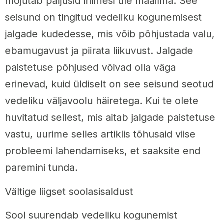
mõjutab paljusid inimesi üle maailma. See
seisund on tingitud vedeliku kogunemisest
jalgade kudedesse, mis võib põhjustada valu,
ebamugavust ja piirata liikuvust. Jalgade
paistetuse põhjused võivad olla väga
erinevad, kuid üldiselt on see seisund seotud
vedeliku väljavoolu häiretega. Kui te olete
huvitatud sellest, mis aitab jalgade paistetuse
vastu, uurime selles artiklis tõhusaid viise
probleemi lahendamiseks, et saaksite end
paremini tunda.
Vältige liigset soolasisaldust
Sool suurendab vedeliku kogunemist