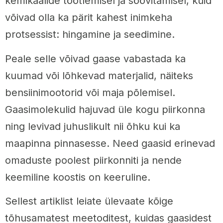
kemikaalide töötlemisel ja söövitamisel, kuid
võivad olla ka pärit kahest inimkeha
protsessist: hingamine ja seedimine.
Peale selle võivad gaase vabastada ka
kuumad või lõhkevad materjalid, näiteks
bensiinimootorid või maja põlemisel.
Gaasimolekulid hajuvad üle kogu piirkonna
ning levivad juhuslikult nii õhku kui ka
maapinna pinnasesse. Need gaasid erinevad
omaduste poolest piirkonniti ja nende
keemiline koostis on keeruline.
Sellest artiklist leiate ülevaate kõige
tõhusamatest meetoditest, kuidas gaasidest