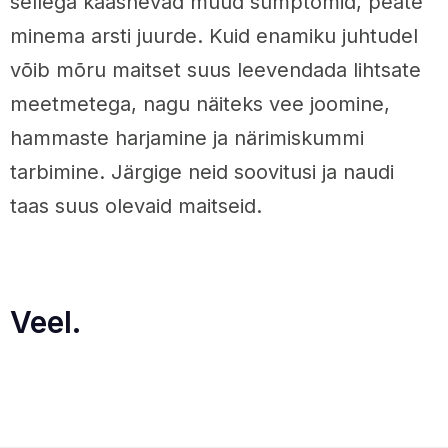
sellega kaasnevad muud sümptomid, peate
minema arsti juurde. Kuid enamiku juhtudel
võib mõru maitset suus leevendada lihtsate
meetmetega, nagu näiteks vee joomine,
hammaste harjamine ja närimiskummi
tarbimine. Järgige neid soovitusi ja naudi
taas suus olevaid maitseid.
Veel.