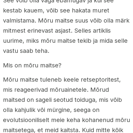
See võib olla väga ebamugav ja kui see
kestab kauem, võib see hakata muret
valmistama. Mõru maitse suus võib olla märk
mitmest erinevast asjast. Selles artiklis
uurime, miks mõru maitse tekib ja mida selle
vastu saab teha.
Mis on mõru maitse?
Mõru maitse tuleneb keele retseptoritest,
mis reageerivad mõruainetele. Mõrud
maitsed on sageli seotud toiduga, mis võib
olla kahjulik või mürgine, seega on
evolutsiooniliselt meie keha kohanenud mõru
maitsetega, et meid kaitsta. Kuid mitte kõik