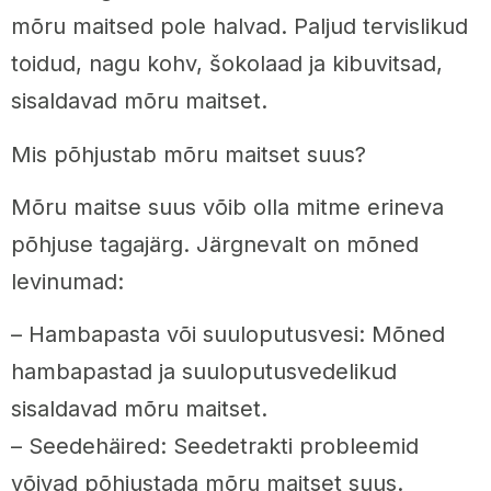
mõru maitsed pole halvad. Paljud tervislikud
toidud, nagu kohv, šokolaad ja kibuvitsad,
sisaldavad mõru maitset.
Mis põhjustab mõru maitset suus?
Mõru maitse suus võib olla mitme erineva
põhjuse tagajärg. Järgnevalt on mõned
levinumad:
– Hambapasta või suuloputusvesi: Mõned
hambapastad ja suuloputusvedelikud
sisaldavad mõru maitset.
– Seedehäired: Seedetrakti probleemid
võivad põhjustada mõru maitset suus.