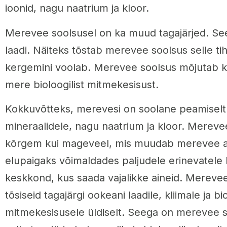
ioonid, nagu naatrium ja kloor.
Merevee soolsusel on ka muud tagajärjed. Se
laadi. Näiteks tõstab merevee soolsus selle ti
kergemini voolab. Merevee soolsus mõjutab ka
mere bioloogilist mitmekesisust.
Kokkuvõtteks, merevesi on soolane peamiselt
mineraalidele, nagu naatrium ja kloor. Mereve
kõrgem kui mageveel, mis muudab merevee a
elupaigaks võimaldades paljudele erinevatele li
keskkond, kus saada vajalikke aineid. Mereve
tõsiseid tagajärgi ookeani laadile, kliimale ja bi
mitmekesisusele üldiselt. Seega on merevee 