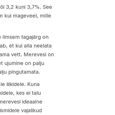
i 3,2 kuni 3,7%. See
 kui mageveel, mille
e ilmsem tagajärg on
b, et kui alla neelata
jama vett. Merevesi on
t ujumine on palju
alju pingutamata.
e liikidele. Kuna
idele, kes ei talu
 merevesi ideaalne
smidele vajalikud