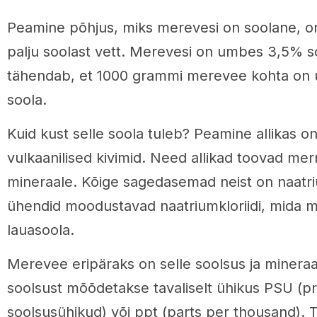
Peamine põhjus, miks merevesi on soolane, o
palju soolast vett. Merevesi on umbes 3,5% s
tähendab, et 1000 grammi merevee kohta on
soola.
Kuid kust selle soola tuleb? Peamine allikas o
vulkaanilised kivimid. Need allikad toovad mer
mineraale. Kõige sagedasemad neist on naatri
ühendid moodustavad naatriumkloriidi, mida 
lauasoola.
Merevee eripäraks on selle soolsus ja minera
soolsust mõõdetakse tavaliselt ühikus PSU (pra
soolsusühikud) või ppt (parts per thousand). T