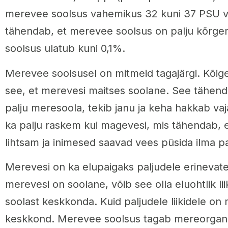
merevee soolsus vahemikus 32 kuni 37 PSU võ
tähendab, et merevee soolsus on palju kõrgem
soolsus ulatub kuni 0,1%.
Merevee soolsusel on mitmeid tagajärgi. Kõig
see, et merevesi maitses soolane. See tähenda
palju meresoola, tekib janu ja keha hakkab va
ka palju raskem kui magevesi, mis tähendab, e
lihtsam ja inimesed saavad vees püsida ilma p
Merevesi on ka elupaigaks paljudele erinevatel
merevesi on soolane, võib see olla eluohtlik liik
soolast keskkonda. Kuid paljudele liikidele on
keskkond. Merevee soolsus tagab mereorgani