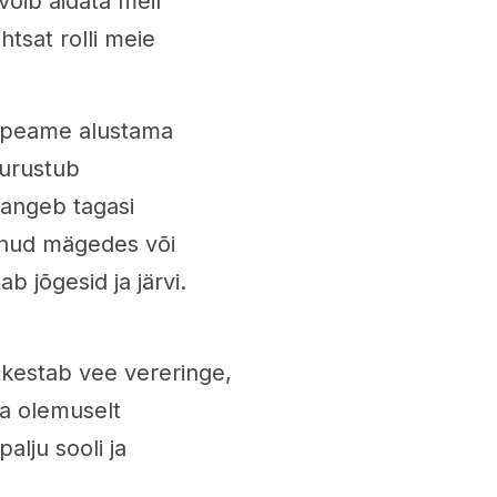
võib aidata meil
htsat rolli meie
, peame alustama
aurustub
langeb tagasi
unud mägedes või
b jõgesid ja järvi.
kestab vee vereringe,
a olemuselt
lju sooli ja