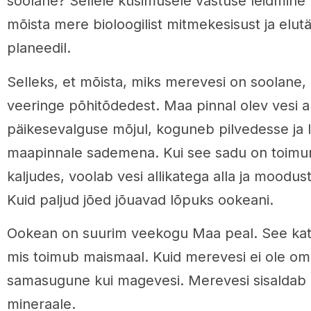
soolane? Sellele küsimusele vastuse leidmine 
mõista mere bioloogilist mitmekesisust ja elutä
planeedil.
Selleks, et mõista, miks merevesi on soolane
veeringe põhitõdedest. Maa pinnal olev vesi 
päikesevalguse mõjul, koguneb pilvedesse ja 
maapinnale sademena. Kui see sadu on toim
kaljudes, voolab vesi allikatega alla ja moodusta
Kuid paljud jõed jõuavad lõpuks ookeani.
Ookean on suurim veekogu Maa peal. See kat
mis toimub maismaal. Kuid merevesi ei ole om
samasugune kui magevesi. Merevesi sisaldab pa
mineraale.