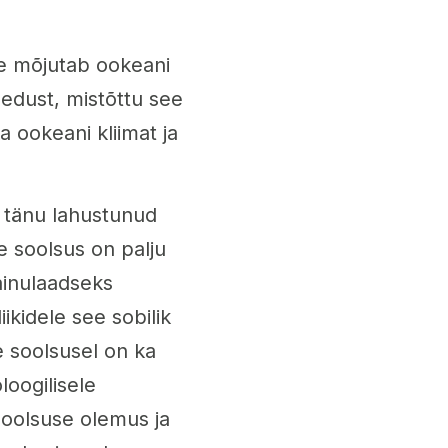
e mõjutab ookeani
hedust, mistõttu see
 ookeani kliimat ja
 tänu lahustunud
e soolsus on palju
inulaadseks
ikidele see sobilik
e soolsusel on ka
oloogilisele
soolsuse olemus ja