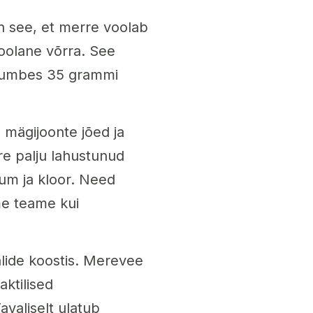
n see, et merre voolab
oolane võrra. See
 umbes 35 grammi
n mägijoonte jõed ja
re palju lahustunud
um ja kloor. Need
me teame kui
alide koostis. Merevee
ktilised
avaliselt ulatub