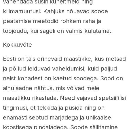
vähendada süsinikuheitmeid ning
kliimamuutusi. Kahjuks nõuavad soode
peatamise meetodid rohkem raha ja
tööjõudu, kui sageli on valmis kulutama.
Kokkuvõte
Eesti on täis erinevaid maastikke, kus metsad
ja põllud leiduvad vaheldumisi, kuid paljud
neist kohadest on kaetud soodega. Sood on
ainulaadne nähtus, mis võivad meie
maastikku rikastada. Need vajavad spetsiifilisi
tingimusi, et tekkida ja püsida ning on
enamasti seotud märjadega ja unikaalse
koostisega pindaladega. Soode säilitamine