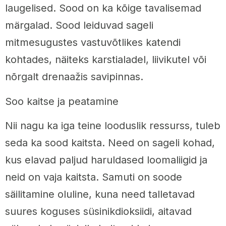
laugelised. Sood on ka kõige tavalisemad
märgalad. Sood leiduvad sageli
mitmesugustes vastuvõtlikes katendi
kohtades, näiteks karstialadel, liivikutel või
nõrgalt drenaažis savipinnas.
Soo kaitse ja peatamine
Nii nagu ka iga teine looduslik ressurss, tuleb
seda ka sood kaitsta. Need on sageli kohad,
kus elavad paljud haruldased loomaliigid ja
neid on vaja kaitsta. Samuti on soode
säilitamine oluline, kuna need talletavad
suures koguses süsinikdioksiidi, aitavad