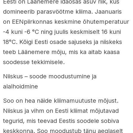
Eesti on Läänemere idaosas asuv riik, kus
domineerib parasvöötme kliima. Jaanuaris
on EENpiirkonnas keskmine õhutemperatuur
-4 kuni -6 °C ning juulis keskmiselt 16 kuni
18°C. Kõigi Eesti osade sajuseks ja niiskeks
teeb Läänemere mõju, mis ka aitab kaasa
soodesse tekkimisele.
Niiskus – soode moodustumine ja
alalhoidmine
Soo on hea näide kliimamuutuste mõjust.
Niiskus ja vihm on Eesti kliimat mõjutavad
tegurid, mis teevad Eestis soodele sobiva
keskkonna. Soo moodustub tänu aeglaselt