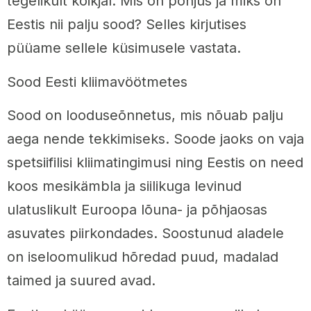
tegelikult kõikjal. Mis on põhjus ja miks on
Eestis nii palju sood? Selles kirjutises
püüame sellele küsimusele vastata.
Sood Eesti kliimavöötmetes
Sood on looduseõnnetus, mis nõuab palju
aega nende tekkimiseks. Soode jaoks on vaja
spetsiifilisi kliimatingimusi ning Eestis on need
koos mesikämbla ja siilikuga levinud
ulatuslikult Euroopa lõuna- ja põhjaosas
asuvates piirkondades. Soostunud aladele
on iseloomulikud hõredad puud, madalad
taimed ja suured avad.