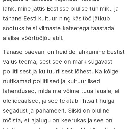
lahkumine jättis Eestisse olulise tühimiku ja
tänane Eesti kultuur ning käsitöö jätkub
sootuks teisl viimaste katsetega taastada
alalise võõrtööjõu abil.
Tänase päevani on heidide lahkumine Eestist
valus teema, sest see on märk sügavast
poliitilisest ja kultuurilisest lõhest. Ka kõige
nutikamad poliitilised ja kultuurilised
lahendused, mida me võime tuua lauale, ei
ole ideaalsed, ja see tekitab lihtsalt hulga
segadust ja pahameelt. Siiski on oluline
mõista, et ajalugu on keerukas ja see on