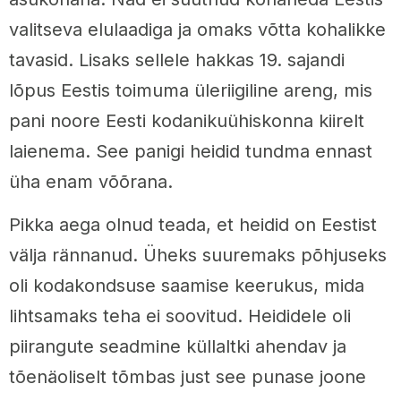
valitseva elulaadiga ja omaks võtta kohalikke
tavasid. Lisaks sellele hakkas 19. sajandi
lõpus Eestis toimuma üleriigiline areng, mis
pani noore Eesti kodanikuühiskonna kiirelt
laienema. See panigi heidid tundma ennast
üha enam võõrana.
Pikka aega olnud teada, et heidid on Eestist
välja rännanud. Üheks suuremaks põhjuseks
oli kodakondsuse saamise keerukus, mida
lihtsamaks teha ei soovitud. Heididele oli
piirangute seadmine küllaltki ahendav ja
tõenäoliselt tõmbas just see punase joone