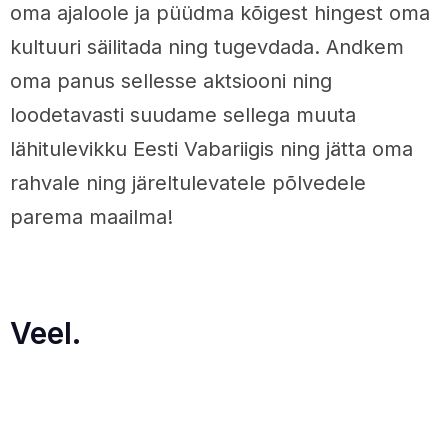
oma ajaloole ja püüdma kõigest hingest oma
kultuuri säilitada ning tugevdada. Andkem
oma panus sellesse aktsiooni ning
loodetavasti suudame sellega muuta
lähitulevikku Eesti Vabariigis ning jätta oma
rahvale ning järeltulevatele põlvedele
parema maailma!
Veel.