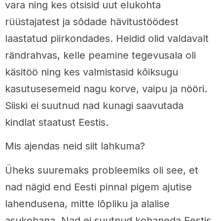
vara ning kes otsisid uut elukohta
rüüstajatest ja sõdade hävitustöödest
laastatud piirkondades. Heidid olid valdavalt
rändrahvas, kelle peamine tegevusala oli
käsitöö ning kes valmistasid kõiksugu
kasutusesemeid nagu korve, vaipu ja nööri.
Siiski ei suutnud nad kunagi saavutada
kindlat staatust Eestis.
Mis ajendas neid siit lahkuma?
Üheks suuremaks probleemiks oli see, et
nad nägid end Eesti pinnal pigem ajutise
lahendusena, mitte lõpliku ja alalise
asukohana. Nad ei suutnud kohaneda Eestis