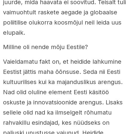
juurde, mida haavata ei soovitud. Teisalt tuli
vaimuohtult raskete aegade ja globaalse
poliitilise olukorra koosmõjul neil leida uus
elupaik.
Milline oli nende mõju Eestile?
Vaieldamatu fakt on, et heidide lahkumine
Eestist jättis maha õõnsuse. Seda nii Eesti
kultuurilises kui ka majanduslikus arengus.
Nad olid oluline element Eesti käsitöö
oskuste ja innovatsioonide arengus. Lisaks
sellele olid nad ka ilmselgelt rõhumatu
rahvakillu esindajad, kes nüüdseks on
paljuski unustusse vajunud. Heidide