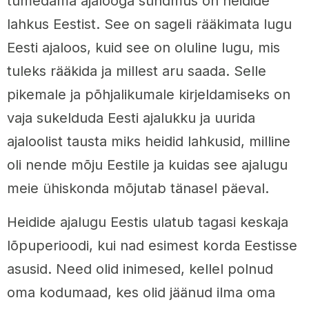
tumedama ajalooga sündmus on heidide
lahkus Eestist. See on sageli rääkimata lugu
Eesti ajaloos, kuid see on oluline lugu, mis
tuleks rääkida ja millest aru saada. Selle
pikemale ja põhjalikumale kirjeldamiseks on
vaja sukelduda Eesti ajalukku ja uurida
ajaloolist tausta miks heidid lahkusid, milline
oli nende mõju Eestile ja kuidas see ajalugu
meie ühiskonda mõjutab tänasel päeval.
Heidide ajalugu Eestis ulatub tagasi keskaja
lõpuperioodi, kui nad esimest korda Eestisse
asusid. Need olid inimesed, kellel polnud
oma kodumaad, kes olid jäänud ilma oma