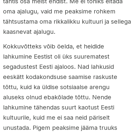
tähtis osa meist endist. Me ei tohiks eitada
oma ajalugu, vaid me peaksime rohkem
tähtsustama oma rikkalikku kultuuri ja sellega
kaasnevat ajalugu.
Kokkuvõtteks võib öelda, et heidide
lahkumine Eestist oli üks suurematest
segadustest Eesti ajaloos. Nad lahkusid
eeskätt kodakondsuse saamise raskuste
tõttu, kuid ka üldise sotsiaalse arengu
aluseks olnud ebakõlade tõttu. Nende
lahkumine tähendas suurt kaotust Eesti
kultuurile, kuid me ei saa neid päriselt
unustada. Pigem peaksime jääma truuks