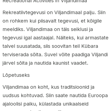
Recreational Activities in Viljandimaa
Rekreatiivtegevusi on Viljandimaal palju. Siin
on rohkem kui piisavalt tegevusi, et kõigile
meeldiks. Viljandimaa on täis seiklusi ja
tegevusi igal aastaajal. Näiteks, kui armastate
talvel suusatada, siis soovitan teil Kübara
terviserada sõita. Suvel võite paadiga Viljandi
järvel sõita ja nautida kaunist vaadet.
Lõpetuseks
Viljandimaa on koht, kus traditsioonid ja
uudsus kohtuvad. Siin saate nautida Euroopa
ajaloolisi paiku, külastada unikaalseid