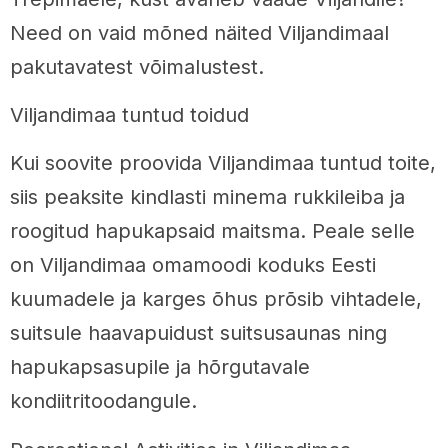
Need on vaid mõned näited Viljandimaal
pakutavatest võimalustest.
Viljandimaa tuntud toidud
Kui soovite proovida Viljandimaa tuntud toite,
siis peaksite kindlasti minema rukkileiba ja
roogitud hapukapsaid maitsma. Peale selle
on Viljandimaa omamoodi koduks Eesti
kuumadele ja karges õhus prõsib vihtadele,
suitsule haavapuidust suitsusaunas ning
hapukapsasupile ja hõrgutavale
kondiitritoodangule.