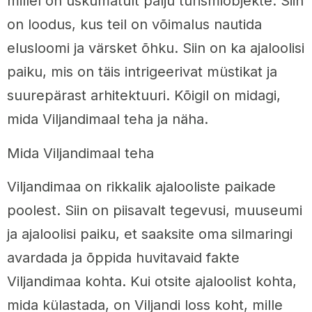
millel on uskumatult palju turismiobjekte. Siin
on loodus, kus teil on võimalus nautida
elusloomi ja värsket õhku. Siin on ka ajaloolisi
paiku, mis on täis intrigeerivat müstikat ja
suurepärast arhitektuuri. Kõigil on midagi,
mida Viljandimaal teha ja näha.
Mida Viljandimaal teha
Viljandimaa on rikkalik ajalooliste paikade
poolest. Siin on piisavalt tegevusi, muuseumi
ja ajaloolisi paiku, et saaksite oma silmaringi
avardada ja õppida huvitavaid fakte
Viljandimaa kohta. Kui otsite ajaloolist kohta,
mida külastada, on Viljandi loss koht, mille