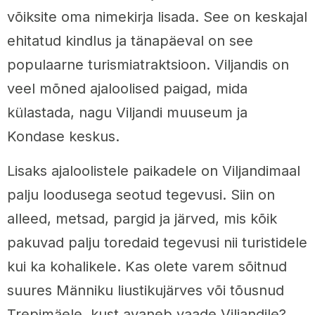
võiksite oma nimekirja lisada. See on keskajal
ehitatud kindlus ja tänapäeval on see
populaarne turismiatraktsioon. Viljandis on
veel mõned ajaloolised paigad, mida
külastada, nagu Viljandi muuseum ja
Kondase keskus.
Lisaks ajaloolistele paikadele on Viljandimaal
palju loodusega seotud tegevusi. Siin on
alleed, metsad, pargid ja järved, mis kõik
pakuvad palju toredaid tegevusi nii turistidele
kui ka kohalikele. Kas olete varem sõitnud
suures Männiku liustikujärves või tõusnud
Trepimäele, kust avaneb vaade Viljandile?