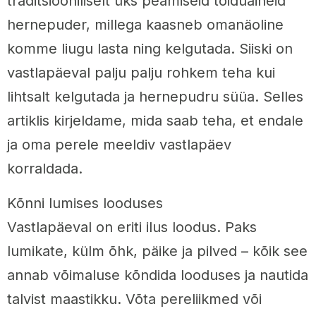
traditsiooniliselt üks peamiseid toiduaineid
hernepuder, millega kaasneb omanäoline
komme liugu lasta ning kelgutada. Siiski on
vastlapäeval palju palju rohkem teha kui
lihtsalt kelgutada ja hernepudru süüa. Selles
artiklis kirjeldame, mida saab teha, et endale
ja oma perele meeldiv vastlapäev
korraldada.
Kõnni lumises looduses
Vastlapäeval on eriti ilus loodus. Paks
lumikate, külm õhk, päike ja pilved – kõik see
annab võimaluse kõndida looduses ja nautida
talvist maastikku. Võta pereliikmed või