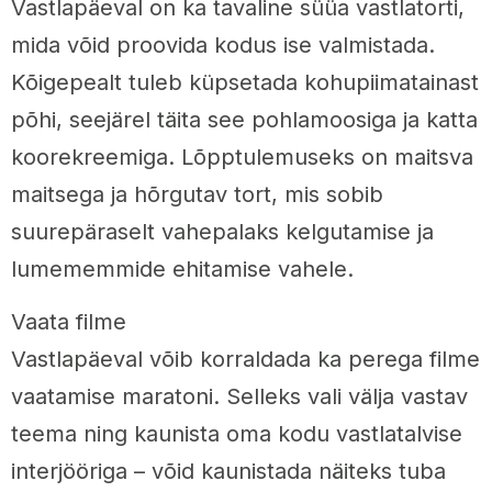
Vastlapäeval on ka tavaline süüa vastlatorti,
mida võid proovida kodus ise valmistada.
Kõigepealt tuleb küpsetada kohupiimatainast
põhi, seejärel täita see pohlamoosiga ja katta
koorekreemiga. Lõpptulemuseks on maitsva
maitsega ja hõrgutav tort, mis sobib
suurepäraselt vahepalaks kelgutamise ja
lumememmide ehitamise vahele.
Vaata filme
Vastlapäeval võib korraldada ka perega filme
vaatamise maratoni. Selleks vali välja vastav
teema ning kaunista oma kodu vastlatalvise
interjööriga – võid kaunistada näiteks tuba