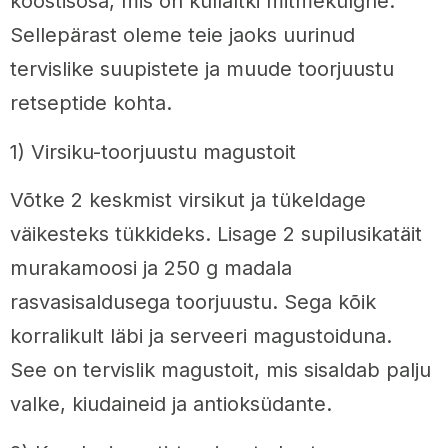
koostisosa, mis on küllaltki mitmekülgne.
Sellepärast oleme teie jaoks uurinud
tervislike suupistete ja muude toorjuustu
retseptide kohta.
1) Virsiku-toorjuustu magustoit
Võtke 2 keskmist virsikut ja tükeldage
väikesteks tükkideks. Lisage 2 supilusikatäit
murakamoosi ja 250 g madala
rasvasisaldusega toorjuustu. Sega kõik
korralikult läbi ja serveeri magustoiduna.
See on tervislik magustoit, mis sisaldab palju
valke, kiudaineid ja antioksüdante.