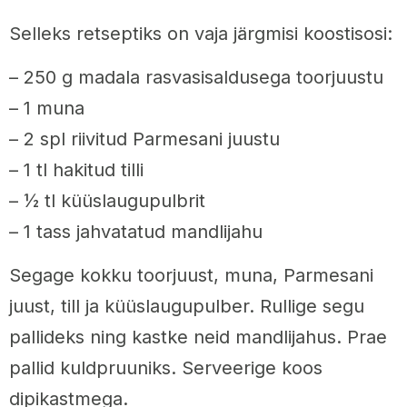
Selleks retseptiks on vaja järgmisi koostisosi:
– 250 g madala rasvasisaldusega toorjuustu
– 1 muna
– 2 spl riivitud Parmesani juustu
– 1 tl hakitud tilli
– ½ tl küüslaugupulbrit
– 1 tass jahvatatud mandlijahu
Segage kokku toorjuust, muna, Parmesani
juust, till ja küüslaugupulber. Rullige segu
pallideks ning kastke neid mandlijahus. Prae
pallid kuldpruuniks. Serveerige koos
dipikastmega.