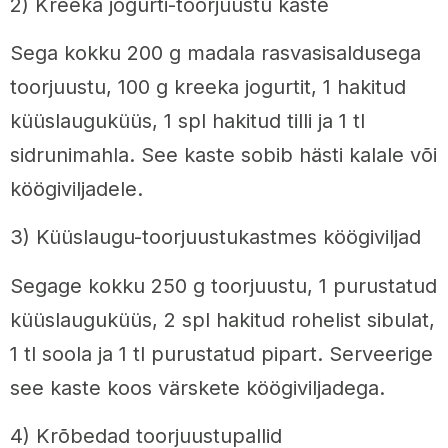
2) Kreeka jogurti-toorjuustu kaste
Sega kokku 200 g madala rasvasisaldusega
toorjuustu, 100 g kreeka jogurtit, 1 hakitud
küüslauguküüs, 1 spl hakitud tilli ja 1 tl
sidrunimahla. See kaste sobib hästi kalale või
köögiviljadele.
3) Küüslaugu-toorjuustukastmes köögiviljad
Segage kokku 250 g toorjuustu, 1 purustatud
küüslauguküüs, 2 spl hakitud rohelist sibulat,
1 tl soola ja 1 tl purustatud pipart. Serveerige
see kaste koos värskete köögiviljadega.
4) Krõbedad toorjuustupallid