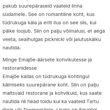
pakub suurepäraseid vaateid linna
südamele. See on romantiline koht, kus
tüdrukuga käia ja eriti ilus on see siis, kui
päike loojub. Siin on palju võimalusi, et aega
veeta, sealhulgas picknicki või jalutuskäiku
nautida.
Minge Emajõe-äärsete kohvikutesse ja
restoranidesse
Emajõe kallas on tüdrukuga kohtingul
käimiseks suurepärane koht. Siin on palju
maitsvaid restorane ja kohvikuid, kus saate
nautida nii head toidu kui ka vaateid Tartu
jõele või Toomemäele. Lisaks on Emajõgi