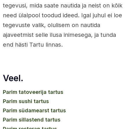
tegevusi, mida saate nautida ja neist on kõik
need ülalpool toodud ideed. Igal juhul ei loe
tegevuste valik, olulisem on nautida
ajaveetmist selle ilusa inimesega, ja tunda
end hästi Tartu linnas.
Veel.
parim tatoveerija tartus
parim sushi tartus
parim südamearst tartus
parim sillastend tartus
parim restoran tartus