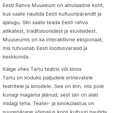
Eesti Rahva Muuseum on ainulaadne koht,
kus saate nautida Eesti kultuuripärandit ja
ajalugu. Siin saate teada Eesti rahva
allikatest, traditsioonidest ja eluviisidest.
Muuseumis on ka interaktiivne eksponaat,
mis tutvustab Eesti loodusvarasid ja
keskkonda.
Käige ühes Tartu teatris või kinos
Tartu on koduks paljudele erinevatele
teatritele ja kinodele. See on linn, mis pole
kunagi magama jäänud, sest siin on alati
midagi teha. Teater- ja kinokülastus on
suurepärane võimalus koos kultuuri nautida.