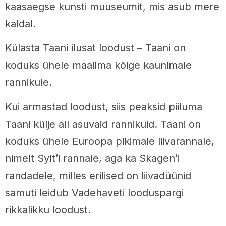
kaasaegse kunsti muuseumit, mis asub mere
kaldal.
Külasta Taani ilusat loodust – Taani on
koduks ühele maailma kõige kaunimale
rannikule.
Kui armastad loodust, siis peaksid piiluma
Taani külje all asuvaid rannikuid. Taani on
koduks ühele Euroopa pikimale liivarannale,
nimelt Sylt’i rannale, aga ka Skagen’i
randadele, milles erilised on liivadüünid
samuti leidub Vadehaveti looduspargi
rikkalikku loodust.