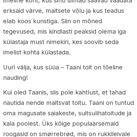
imeline koht, kus sinu silmad saavad vaadata
erksaid värve, maitsete võlu ja kus teadus
elab koos kunstiga. Siin on mõned
tegevused, mis kindlasti peaksid olema iga
külastaja must nimekiri, kes soovib seda
imelist kohta külastada.
Uuri välja, kus süüa – Taani toit on tõeline
nauding!
Kui oled Taanis, siis pole kahtlust, et tahad
nautida nende maitsvat toitu. Taani on tuntud
oma magusate saiakeste, suitsulihatoitude ja
kala poolest. Üks kõige populaarsemaid
roogasid on smørrebrød, mis on rukkileivale