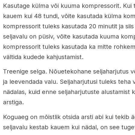
Kasutage külma või kuuma kompressorit. Kui te
kauem kui 48 tundi, võite kasutada külma kom
kompressorit tuleks kasutada 20 minutit ja siis
seljavalu on püsiv, võite kasutada kuuma kom
kompressorit tuleks kasutada ka mitte rohkem 
vältida kudede kahjustamist.
Treenige selga. Nõuetekohane seljaharjutus v
ja leevendada valu. Seljaharjutusi tuleks teha
nädalas, kuid enne seljaharjutuste alustamist k
arstiga.
Koguaeg on mõistlik otsida arsti abi kui tekib ä
seljavalu kestab kauem kui nädal, on see tug