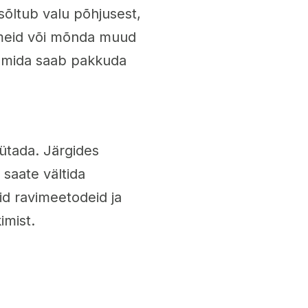
 sõltub valu põhjusest,
vimeid või mõnda muud
i, mida saab pakkuda
üütada. Järgides
, saate vältida
eid ravimeetodeid ja
imist.