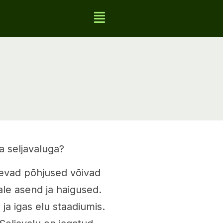
la seljavaluga?
inevad põhjused võivad
ale asend ja haigused.
 ja igas elu staadiumis.