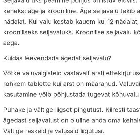
Seljavalu üks peamine põhjus on istuv eluviis.
kaheks: äge ja krooniline. Äge seljavalu tekib ä
nädalat. Kui valu kestab kauem kui 12 nädalat
krooniliseks seljavaluks. Kroonilise seljavalu 
aega.
Kuidas leevendada ägedat seljavalu?
Võtke valuvaigisteid vastavalt arsti ettekirjutu
rohkem tablette kui arst on määranud. Valuvaigi
kasutamine võib põhjustada tugevat kõhuvalu j
Puhake ja vältige liigset pingutust. Kiiresti ta
ägedast seljavalust on oluline anda oma kehal
Vältige raskeid ja valusaid liigutusi.