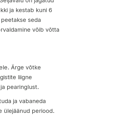
 Seljavalu on jagatud
kki ja kestab kuni 6
, peetakse seda
kõrvaldamine võib võtta
sele. Ärge võtke
stite liigne
a pearinglust.
astuda ja vabaneda
e ülejäänud periood.