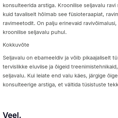
konsulteerida arstiga. Kroonilise seljavalu ravi
kuid tavaliselt hõlmab see füsioteraapiat, ra
ravimeetodit. On palju erinevaid ravivõimalus
kroonilise seljavalu puhul.
Kokkuvõte
Seljavalu on ebameeldiv ja võib pikaajaliselt t
tervislikke eluviise ja õigeid treenimistehnikaid
seljavalu. Kui leiate end valu käes, järgige õig
konsulteerige arstiga, et vältida tüsistuste tekk
Veel.