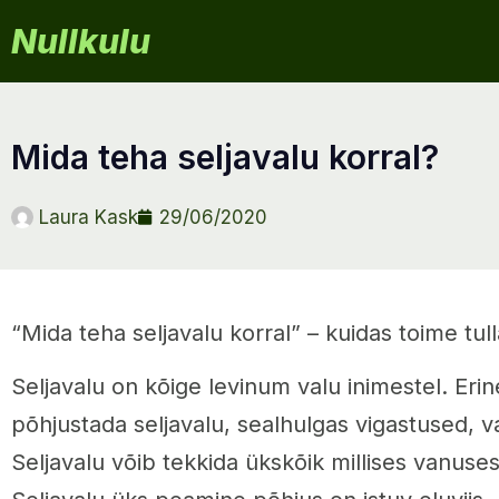
Nullkulu
mida teha seljavalu korral?
Laura Kask
29/06/2020
“Mida teha seljavalu korral” – kuidas toime tul
Seljavalu on kõige levinum valu inimestel. Er
põhjustada seljavalu, sealhulgas vigastused, v
Seljavalu võib tekkida ükskõik millises vanuses