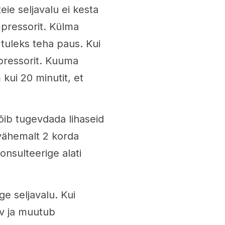
ie seljavalu ei kesta
pressorit. Külma
 tuleks teha paus. Kui
pressorit. Kuuma
kui 20 minutit, et
õib tugevdada lihaseid
 vähemalt 2 korda
onsulteerige alati
ge seljavalu. Kui
ev ja muutub