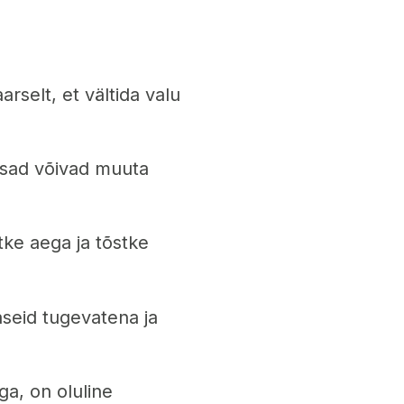
arselt, et vältida valu
tsad võivad muuta
õtke aega ja tõstke
aseid tugevatena ja
ga, on oluline