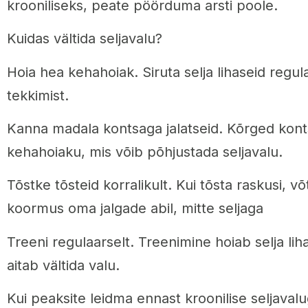
krooniliseks, peate pöörduma arsti poole.
Kuidas vältida seljavalu?
Hoia hea kehahoiak. Siruta selja lihaseid regula
tekkimist.
Kanna madala kontsaga jalatseid. Kõrged kon
kehahoiaku, mis võib põhjustada seljavalu.
Tõstke tõsteid korralikult. Kui tõsta raskusi, v
koormus oma jalgade abil, mitte seljaga
Treeni regulaarselt. Treenimine hoiab selja lih
aitab vältida valu.
Kui peaksite leidma ennast kroonilise seljavalu