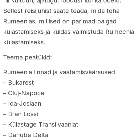
nii kultuuri, ajalugu, loodust kui ka ööelu.
Sellest reisijuhist saate teada, mida teha
Rumeenias, millised on parimad paigad
külastamiseks ja kuidas valmistuda Rumeenia
külastamiseks.
Teema peatükid:
Rumeenia linnad ja vaatamisväärsused
– Bukarest
– Cluj-Napoca
– Ida-Josiaan
– Bran Lossi
– Külastage Transilvaaniat
– Danube Delta