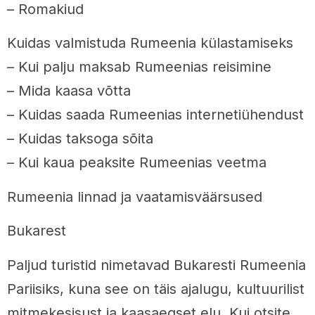
– Romakiud
Kuidas valmistuda Rumeenia külastamiseks
– Kui palju maksab Rumeenias reisimine
– Mida kaasa võtta
– Kuidas saada Rumeenias internetiühendust
– Kuidas taksoga sõita
– Kui kaua peaksite Rumeenias veetma
Rumeenia linnad ja vaatamisväärsused
Bukarest
Paljud turistid nimetavad Bukaresti Rumeenia
Pariisiks, kuna see on täis ajalugu, kultuurilist
mitmekesisust ja kaasaegset elu. Kui otsite