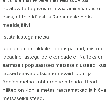
artiklis anname teile mitmeid soovitusi
huvitavate tegevuste ja vaatamisväärsuste
osas, et teie külastus Raplamaale oleks
meeldejääv!
Istuta lastega metsa
Raplamaal on rikkalik looduspärand, mis on
ideaalne lastega perekondadele. Näiteks on
äärmiselt populaarsed metsaseiklusteed, kus
lapsed saavad otsida erinevaid loomi ja
õppida metsa kohta rohkem teada. Head
näited on Kohila metsa räätsamatkad ja Nõva
metsaseiklusteed.