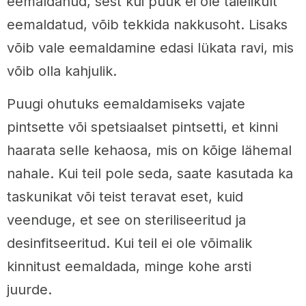
eemaldanud, sest kui puuk ei ole täielikult
eemaldatud, võib tekkida nakkusoht. Lisaks
võib vale eemaldamine edasi lükata ravi, mis
võib olla kahjulik.
Puugi ohutuks eemaldamiseks vajate
pintsette või spetsiaalset pintsetti, et kinni
haarata selle kehaosa, mis on kõige lähemal
nahale. Kui teil pole seda, saate kasutada ka
taskunikat või teist teravat eset, kuid
veenduge, et see on steriliseeritud ja
desinfitseeritud. Kui teil ei ole võimalik
kinnitust eemaldada, minge kohe arsti
juurde.