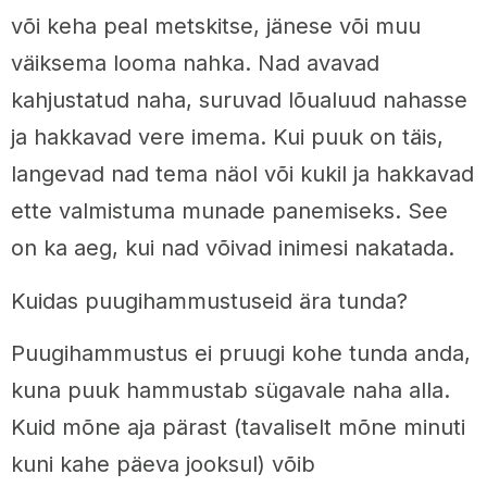
või keha peal metskitse, jänese või muu
väiksema looma nahka. Nad avavad
kahjustatud naha, suruvad lõualuud nahasse
ja hakkavad vere imema. Kui puuk on täis,
langevad nad tema näol või kukil ja hakkavad
ette valmistuma munade panemiseks. See
on ka aeg, kui nad võivad inimesi nakatada.
Kuidas puugihammustuseid ära tunda?
Puugihammustus ei pruugi kohe tunda anda,
kuna puuk hammustab sügavale naha alla.
Kuid mõne aja pärast (tavaliselt mõne minuti
kuni kahe päeva jooksul) võib