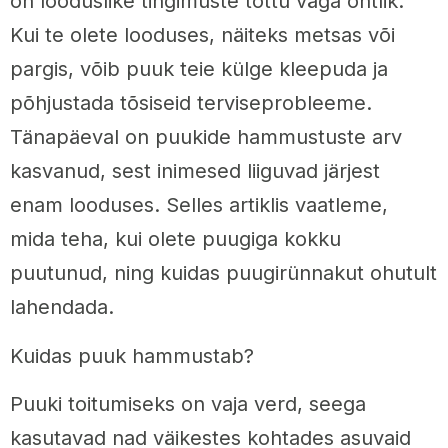
on looduslike tingimuste tõttu väga ohtlik.
Kui te olete looduses, näiteks metsas või
pargis, võib puuk teie külge kleepuda ja
põhjustada tõsiseid terviseprobleeme.
Tänapäeval on puukide hammustuste arv
kasvanud, sest inimesed liiguvad järjest
enam looduses. Selles artiklis vaatleme,
mida teha, kui olete puugiga kokku
puutunud, ning kuidas puugirünnakut ohutult
lahendada.
Kuidas puuk hammustab?
Puuki toitumiseks on vaja verd, seega
kasutavad nad väikestes kohtades asuvaid