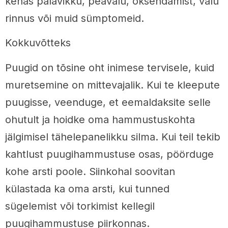
kehas palavikku, peavalu, oksendamist, valu
rinnus või muid sümptomeid.
Kokkuvõtteks
Puugid on tõsine oht inimese tervisele, kuid
muretsemine on mittevajalik. Kui te kleepute
puugisse, veenduge, et eemaldaksite selle
ohutult ja hoidke oma hammustuskohta
jälgimisel tähelepanelikku silma. Kui teil tekib
kahtlust puugihammustuse osas, pöörduge
kohe arsti poole. Siinkohal soovitan
külastada ka oma arsti, kui tunned
sügelemist või torkimist kellegil
puugihammustuse piirkonnas.