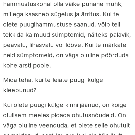
hammustuskohal olla väike punane muhk,
millega kaasneb sügelus ja ärritus. Kui te
olete puugihammustuse saanud, võib teil
tekkida ka muud sümptomid, näiteks palavik,
peavalu, lihasvalu või lööve. Kui te märkate
neid sümptomeid, on väga oluline pöörduda
kohe arsti poole.
Mida teha, kui te leiate puugi külge
kleepunud?
Kui olete puugi külge kinni jäänud, on kõige
olulisem meeles pidada ohutusnõudeid. On
väga oluline veenduda, et olete selle ohutult