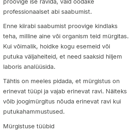
proovige ise ravida, vaid oodake
professionaalset abi saabumist.
Enne kiirabi saabumist proovige kindlaks
teha, milline aine või organism teid mürgitas.
Kui võimalik, hoidke kogu esemeid või
putuka väljaheiteid, et need saaksid hiljem
laboris analüüsida.
Tähtis on meeles pidada, et mürgistus on
erinevat tüüpi ja vajab erinevat ravi. Näiteks
võib joogimürgitus nõuda erinevat ravi kui
putukahammustused.
Mürgistuse tüübid