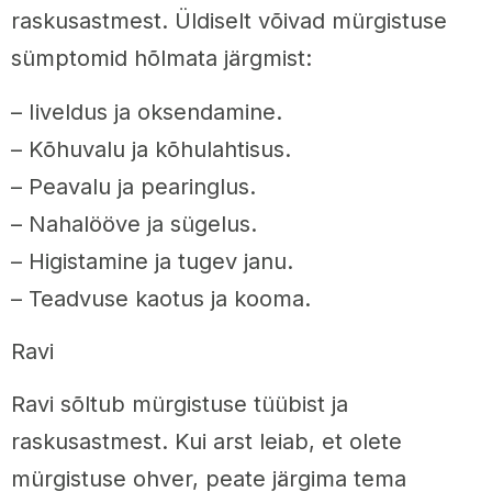
raskusastmest. Üldiselt võivad mürgistuse
sümptomid hõlmata järgmist:
– Iiveldus ja oksendamine.
– Kõhuvalu ja kõhulahtisus.
– Peavalu ja pearinglus.
– Nahalööve ja sügelus.
– Higistamine ja tugev janu.
– Teadvuse kaotus ja kooma.
Ravi
Ravi sõltub mürgistuse tüübist ja
raskusastmest. Kui arst leiab, et olete
mürgistuse ohver, peate järgima tema