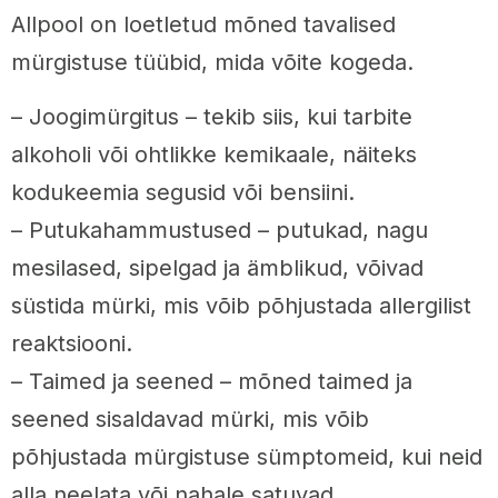
Allpool on loetletud mõned tavalised
mürgistuse tüübid, mida võite kogeda.
– Joogimürgitus – tekib siis, kui tarbite
alkoholi või ohtlikke kemikaale, näiteks
kodukeemia segusid või bensiini.
– Putukahammustused – putukad, nagu
mesilased, sipelgad ja ämblikud, võivad
süstida mürki, mis võib põhjustada allergilist
reaktsiooni.
– Taimed ja seened – mõned taimed ja
seened sisaldavad mürki, mis võib
põhjustada mürgistuse sümptomeid, kui neid
alla neelata või nahale satuvad.