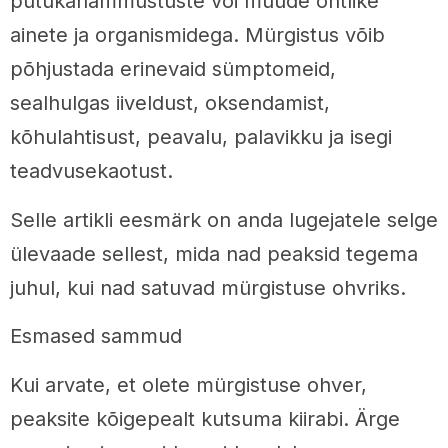
putukahammustuste või muude ohtlike
ainete ja organismidega. Mürgistus võib
põhjustada erinevaid sümptomeid,
sealhulgas iiveldust, oksendamist,
kõhulahtisust, peavalu, palavikku ja isegi
teadvusekaotust.
Selle artikli eesmärk on anda lugejatele selge
ülevaade sellest, mida nad peaksid tegema
juhul, kui nad satuvad mürgistuse ohvriks.
Esmased sammud
Kui arvate, et olete mürgistuse ohver,
peaksite kõigepealt kutsuma kiirabi. Ärge