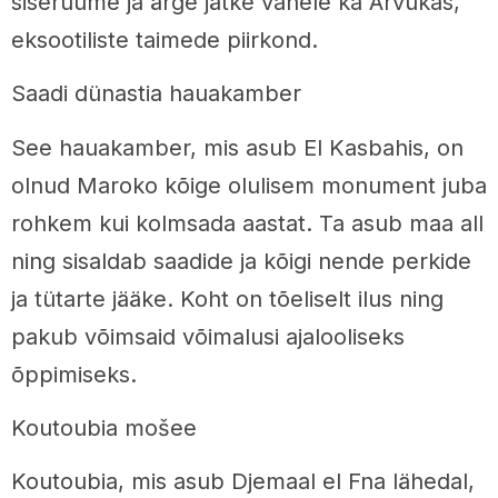
siseruume ja ärge jätke vahele ka Arvukas,
eksootiliste taimede piirkond.
Saadi dünastia hauakamber
See hauakamber, mis asub El Kasbahis, on
olnud Maroko kõige olulisem monument juba
rohkem kui kolmsada aastat. Ta asub maa all
ning sisaldab saadide ja kõigi nende perkide
ja tütarte jääke. Koht on tõeliselt ilus ning
pakub võimsaid võimalusi ajalooliseks
õppimiseks.
Koutoubia mošee
Koutoubia, mis asub Djemaal el Fna lähedal,