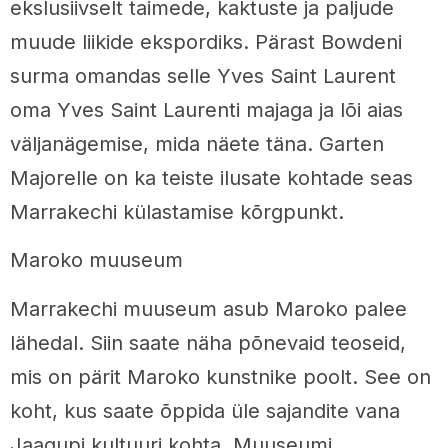
ekslusiivselt taimede, kaktuste ja paljude
muude liikide ekspordiks. Pärast Bowdeni
surma omandas selle Yves Saint Laurent
oma Yves Saint Laurenti majaga ja lõi aias
väljanägemise, mida näete täna. Garten
Majorelle on ka teiste ilusate kohtade seas
Marrakechi külastamise kõrgpunkt.
Maroko muuseum
Marrakechi muuseum asub Maroko palee
lähedal. Siin saate näha põnevaid teoseid,
mis on pärit Maroko kunstnike poolt. See on
koht, kus saate õppida üle sajandite vana
Jaagupi kultuuri kohta. Muuseumi