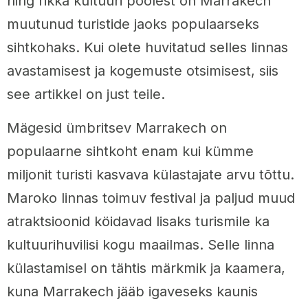
ning rikka kultuuri poolest on Marrakech
muutunud turistide jaoks populaarseks
sihtkohaks. Kui olete huvitatud selles linnas
avastamisest ja kogemuste otsimisest, siis
see artikkel on just teile.
Mägesid ümbritsev Marrakech on
populaarne sihtkoht enam kui kümme
miljonit turisti kasvava külastajate arvu tõttu.
Maroko linnas toimuv festival ja paljud muud
atraktsioonid köidavad lisaks turismile ka
kultuurihuvilisi kogu maailmas. Selle linna
külastamisel on tähtis märkmik ja kaamera,
kuna Marrakech jääb igaveseks kaunis