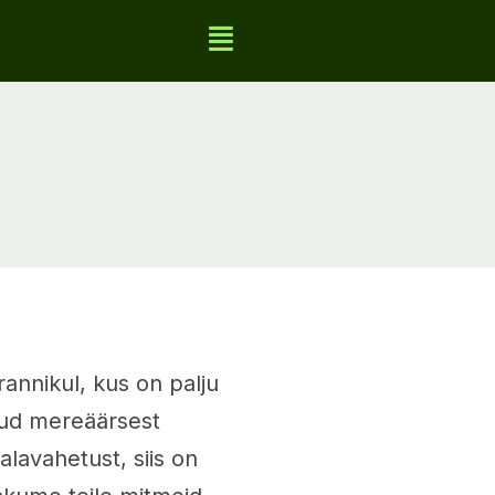
rannikul, kus on palju
atud mereäärsest
lavahetust, siis on