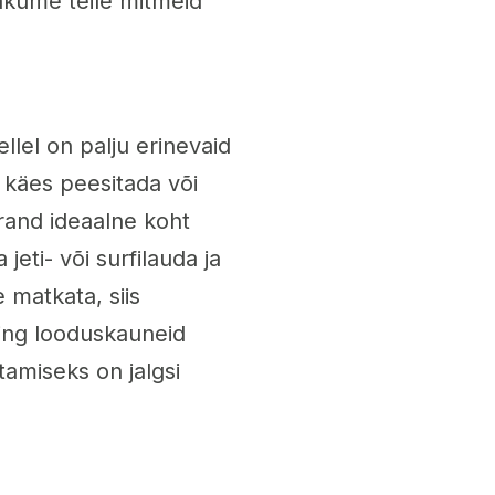
 pakume teile mitmeid
lel on palju erinevaid
 käes peesitada või
 rand ideaalne koht
jeti- või surfilauda ja
 matkata, siis
ing looduskauneid
tamiseks on jalgsi