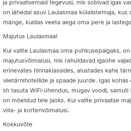
ja privaatsemaid tegevusi, mis sobivad igas va
on lähedal asuv Laulasmaa külalistemaja, kus o
mänge, kuidas veeta aega oma pere ja lastega
Majutus Laulasmaal
Kui valite Laulasmaa oma puhkusepaigaks, on 
majutusvõimalusi, mis rahuldavad igaühe vajadu
erinevates hinnaklassides, alustades kahe tärni
viietärnihotellide ja spaade juurde. Igas koha
sh tasuta WiFi-ühendus, mugav voodi, samuti k
on mõeldud teie jaoks. Kui valite privaatse maj
villa- ja korterivõimalusi.
Kokkuvõte