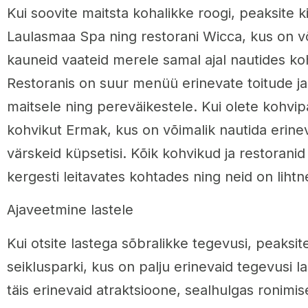
Kui soovite maitsta kohalikke roogi, peaksite k
Laulasmaa Spa ning restorani Wicca, kus on võ
kauneid vaateid merele samal ajal nautides koh
Restoranis on suur menüü erinevate toitude ja
maitsele ning pereväikestele. Kui olete kohvipa
kohvikut Ermak, kus on võimalik nautida erinev
värskeid küpsetisi. Kõik kohvikud ja restorani
kergesti leitavates kohtades ning neid on lihtn
Ajaveetmine lastele
Kui otsite lastega sõbralikke tegevusi, peaks
seiklusparki, kus on palju erinevaid tegevusi l
täis erinevaid atraktsioone, sealhulgas ronimi