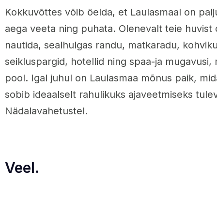
Kokkuvõttes võib öelda, et Laulasmaal on palj
aega veeta ning puhata. Olenevalt teie huvist 
nautida, sealhulgas randu, matkaradu, kohviku
seikluspargid, hotellid ning spaa-ja mugavusi,
pool. Igal juhul on Laulasmaa mõnus paik, mid
sobib ideaalselt rahulikuks ajaveetmiseks tule
Nädalavahetustel.
Veel.