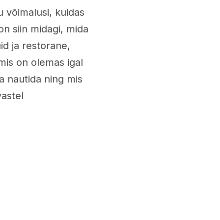
u võimalusi, kuidas
on siin midagi, mida
id ja restorane,
 mis on olemas igal
a nautida ning mis
vastel