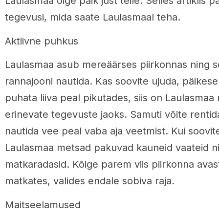
Laulasmaa õige paik just teile. Selles artiklis
tegevusi, mida saate Laulasmaal teha.
Aktiivne puhkus
Laulasmaa asub mereäärses piirkonnas ning sel
rannajooni nautida. Kas soovite ujuda, päikese
puhata liiva peal pikutades, siis on Laulasmaa
erinevate tegevuste jaoks. Samuti võite rentida 
nautida vee peal vaba aja veetmist. Kui soovite
Laulasmaa metsad pakuvad kauneid vaateid n
matkaradasid. Kõige parem viis piirkonna avas
matkates, valides endale sobiva raja.
Maitseelamused