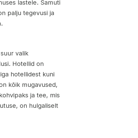
nuses lastele. Samuti
n palju tegevusi ja
.
suur valik
si. Hotellid on
ga hotellidest kuni
s on kõik mugavused,
ohvipaks ja tee, mis
utuse, on hulgaliselt