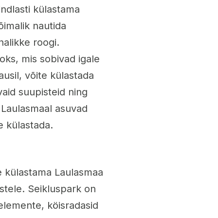
indlasti külastama
imalik nautida
alikke roogi.
oks, mis sobivad igale
usil, võite külastada
aid suupisteid ning
d Laulasmaal asuvad
e külastada.
ite külastama Laulasmaa
astele. Seikluspark on
selemente, köisradasid