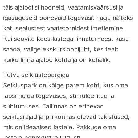
täis ajaloolisi hooneid, vaatamisväärsusi ja
igasuguseid põnevaid tegevusi, nagu näiteks
katusealustest vaatetornidest imetlemine.
Kui soovite koos lastega linnaturneest kasu
saada, valige ekskursioonijuht, kes teab
kõike linna ajaloo kohta ja on kohalik.
Tutvu seiklustepargiga
Seikluspark on kõige parem koht, kus oma
lapsi hoida tegevuses, stimuleeritud ja
suhtumuses. Tallinnas on erinevad
seiklusrajad ja piirkonnas olevad takistused,
mis on ideaalsed lastele. Pakkuge oma
lastele põnevust ja julgust!