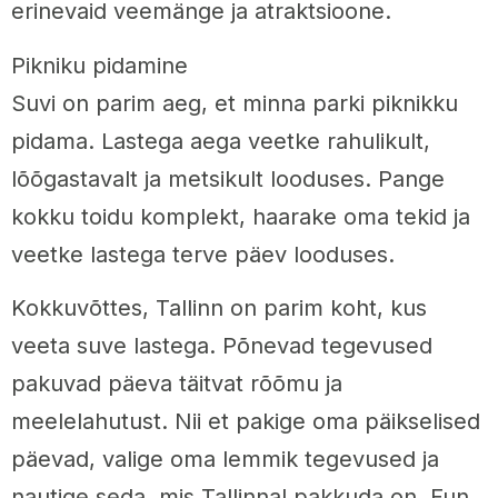
erinevaid veemänge ja atraktsioone.
Pikniku pidamine
Suvi on parim aeg, et minna parki piknikku
pidama. Lastega aega veetke rahulikult,
lõõgastavalt ja metsikult looduses. Pange
kokku toidu komplekt, haarake oma tekid ja
veetke lastega terve päev looduses.
Kokkuvõttes, Tallinn on parim koht, kus
veeta suve lastega. Põnevad tegevused
pakuvad päeva täitvat rõõmu ja
meelelahutust. Nii et pakige oma päikselised
päevad, valige oma lemmik tegevused ja
nautige seda, mis Tallinnal pakkuda on. Fun