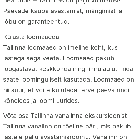
hea uudis – Tallinnas on palju võimalusi!
Päevade kaupa avastamist, mängimist ja
lõbu on garanteeritud.
Külasta loomaaeda
Tallinna loomaaed on imeline koht, kus
lastega aega veeta. Loomaaed pakub
lõõgastavat keskkonda ning linnulaulu, mida
saate loominguliselt kasutada. Loomaaed on
nii suur, et võite kulutada terve päeva ringi
kõndides ja loomi uurides.
Võta osa Tallinna vanalinna ekskursioonist
Tallinna vanalinn on tõeline pärl, mis pakub
lastele palju avastamisrõõmu. Vanalinn on