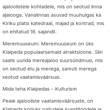
ajaloolistele kohtadele, mis on seotud linna
ajalooga. Vanalinnas asuvad muuhulgas ka
Kiriku platsi katedraal, majad ja kontrad, mis
on ehitatud 18. sajandil.
Meremuuseum: Meremuuseum on üks
Klaipeda populaarsemaid atraktsioone. Siin
saate uurida mereajaloo suursündmusi, mis
on seotud elu ja merega, samuti merega
seotud vaatamisväärsusi.
Mida teha Klaipedas – Kulturism
Peale ajalooliste vaatamisväärsuste, on
Klaipeda koduks paljudele kunstitöödele ja