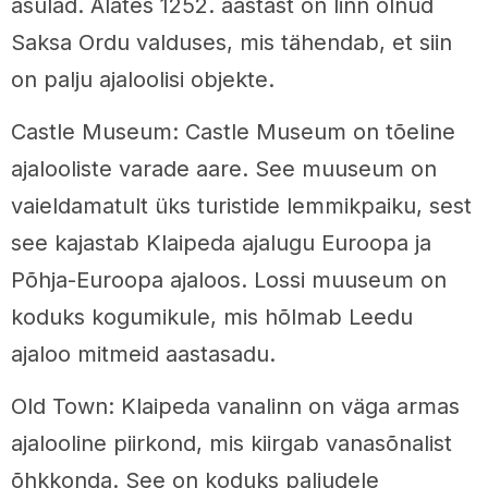
asulad. Alates 1252. aastast on linn olnud
Saksa Ordu valduses, mis tähendab, et siin
on palju ajaloolisi objekte.
Castle Museum: Castle Museum on tõeline
ajalooliste varade aare. See muuseum on
vaieldamatult üks turistide lemmikpaiku, sest
see kajastab Klaipeda ajalugu Euroopa ja
Põhja-Euroopa ajaloos. Lossi muuseum on
koduks kogumikule, mis hõlmab Leedu
ajaloo mitmeid aastasadu.
Old Town: Klaipeda vanalinn on väga armas
ajalooline piirkond, mis kiirgab vanasõnalist
õhkkonda. See on koduks paljudele