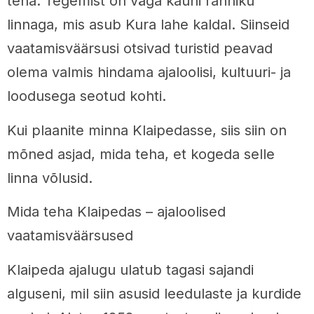
teha. Tegemist on väga kauni ranniku
linnaga, mis asub Kura lahe kaldal. Siinseid
vaatamisväärsusi otsivad turistid peavad
olema valmis hindama ajaloolisi, kultuuri- ja
loodusega seotud kohti.
Kui plaanite minna Klaipedasse, siis siin on
mõned asjad, mida teha, et kogeda selle
linna võlusid.
Mida teha Klaipedas – ajaloolised
vaatamisväärsused
Klaipeda ajalugu ulatub tagasi sajandi
alguseni, mil siin asusid leedulaste ja kurdide