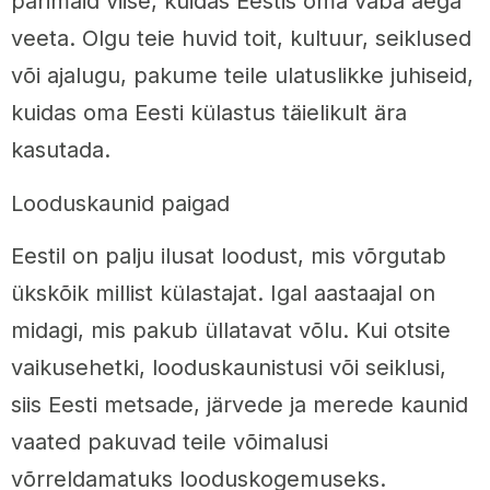
parimaid viise, kuidas Eestis oma vaba aega
veeta. Olgu teie huvid toit, kultuur, seiklused
või ajalugu, pakume teile ulatuslikke juhiseid,
kuidas oma Eesti külastus täielikult ära
kasutada.
Looduskaunid paigad
Eestil on palju ilusat loodust, mis võrgutab
ükskõik millist külastajat. Igal aastaajal on
midagi, mis pakub üllatavat võlu. Kui otsite
vaikusehetki, looduskaunistusi või seiklusi,
siis Eesti metsade, järvede ja merede kaunid
vaated pakuvad teile võimalusi
võrreldamatuks looduskogemuseks.