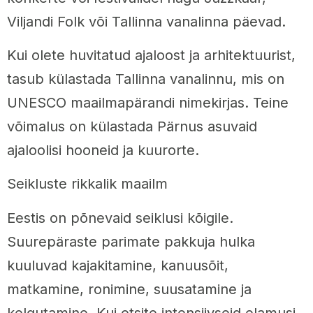
Viljandi Folk või Tallinna vanalinna päevad.
Kui olete huvitatud ajaloost ja arhitektuurist,
tasub külastada Tallinna vanalinnu, mis on
UNESCO maailmapärandi nimekirjas. Teine
võimalus on külastada Pärnus asuvaid
ajaloolisi hooneid ja kuurorte.
Seikluste rikkalik maailm
Eestis on põnevaid seiklusi kõigile.
Suurepäraste parimate pakkuja hulka
kuuluvad kajakitamine, kanuusõit,
matkamine, ronimine, suusatamine ja
kelgutamine. Kui otsite intensiivseid elamusi,