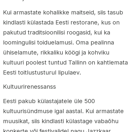
Kui armastate kohalikke maitseid, siis tasub
kindlasti külastada Eesti restorane, kus on
pakutud traditsioonilisi roogasid, kui ka
loomingulisi toiduelamusi. Oma pealinna
ühiselamute, rikkaliku köögi ja kohviku
kultuuri poolest tuntud Tallinn on kahtlemata
Eesti toitlustusturul lipulaev.
Kultuurirenessanss
Eesti pakub külastajatele üle 500
kultuurisündmuse igal aastal. Kui armastate
muusikat, siis kindlasti külastage vabaõhu
konkerte või festivalidel nagu Jazzkaar,