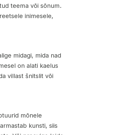
tatud teema või sõnum.
reetsele inimesele,
 valige midagi, mida nad
mesel on alati kaelus
 villast šnitslit või
ptuurid mõnele
 armastab kunsti, siis