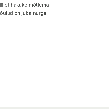
Nii et hakake mõtlema
t jõulud on juba nurga