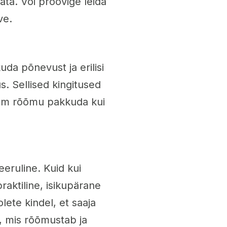
ata. Või proovige leida
ve.
da põnevust ja erilisi
. Sellised kingitused
kem rõõmu pakkuda kui
eruline. Kuid kui
raktiline, isikupärane
olete kindel, et saaja
s, mis rõõmustab ja