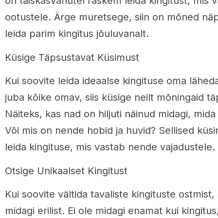
on täiskasvanutel raskem leida kingitust, mis
ootustele. Ärge muretsege, siin on mõned näpu
leida parim kingitus jõuluvanalt.
Küsige Täpsustavat Küsimust
Kui soovite leida ideaalse kingituse oma lähed
juba kõike omav, siis küsige neilt mõningaid t
Näiteks, kas nad on hiljuti näinud midagi, mi
Või mis on nende hobid ja huvid? Sellised küsi
leida kingituse, mis vastab nende vajadustele.
Otsige Unikaalset Kingitust
Kui soovite vältida tavaliste kingituste ostmist,
midagi erilist. Ei ole midagi enamat kui kingitu