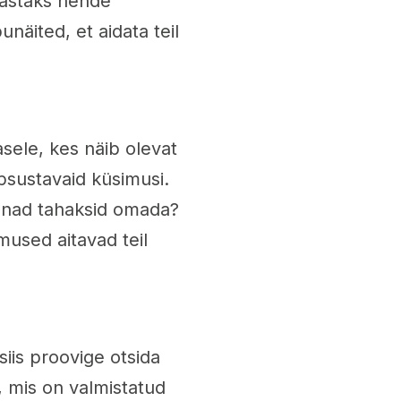
 vastaks nende
näited, et aidata teil
asele, kes näib olevat
äpsustavaid küsimusi.
da nad tahaksid omada?
mused aitavad teil
 siis proovige otsida
s, mis on valmistatud