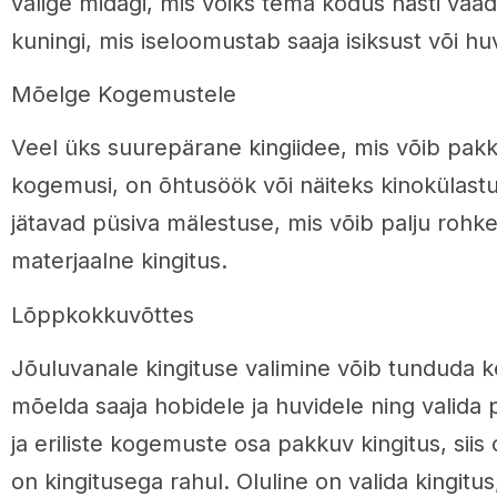
valige midagi, mis võiks tema kodus hästi vaad
kuningi, mis iseloomustab saaja isiksust või hu
Mõelge Kogemustele
Veel üks suurepärane kingiidee, mis võib pakku
kogemusi, on õhtusöök või näiteks kinokülastus
jätavad püsiva mälestuse, mis võib palju roh
materjaalne kingitus.
Lõppkokkuvõttes
Jõuluvanale kingituse valimine võib tunduda ke
mõelda saaja hobidele ja huvidele ning valida p
ja eriliste kogemuste osa pakkuv kingitus, siis 
on kingitusega rahul. Oluline on valida kingitu