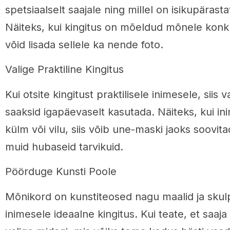
spetsiaalselt saajale ning millel on isikupäras
Näiteks, kui kingitus on mõeldud mõnele konk
võid lisada sellele ka nende foto.
Valige Praktiline Kingitus
Kui otsite kingitust praktilisele inimesele, siis
saaksid igapäevaselt kasutada. Näiteks, kui ini
külm või vilu, siis võib une-maski jaoks soovitada
muid hubaseid tarvikuid.
Pöörduge Kunsti Poole
Mõnikord on kunstiteosed nagu maalid ja skul
inimesele ideaalne kingitus. Kui teate, et saaja