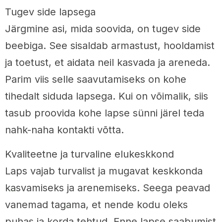
Tugev side lapsega
Järgmine asi, mida soovida, on tugev side
beebiga. See sisaldab armastust, hooldamist
ja toetust, et aidata neil kasvada ja areneda.
Parim viis selle saavutamiseks on kohe
tihedalt siduda lapsega. Kui on võimalik, siis
tasub proovida kohe lapse sünni järel teda
nahk-naha kontakti võtta.
Kvaliteetne ja turvaline elukeskkond
Laps vajab turvalist ja mugavat keskkonda
kasvamiseks ja arenemiseks. Seega peavad
vanemad tagama, et nende kodu oleks
puhas ja korda tehtud. Enne lapse saabumist