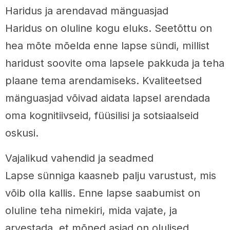
Haridus ja arendavad mänguasjad
Haridus on oluline kogu eluks. Seetõttu on
hea mõte mõelda enne lapse sündi, millist
haridust soovite oma lapsele pakkuda ja teha
plaane tema arendamiseks. Kvaliteetsed
mänguasjad võivad aidata lapsel arendada
oma kognitiivseid, füüsilisi ja sotsiaalseid
oskusi.
Vajalikud vahendid ja seadmed
Lapse sünniga kaasneb palju varustust, mis
võib olla kallis. Enne lapse saabumist on
oluline teha nimekiri, mida vajate, ja
arvestada, et mõned asjad on olulised,