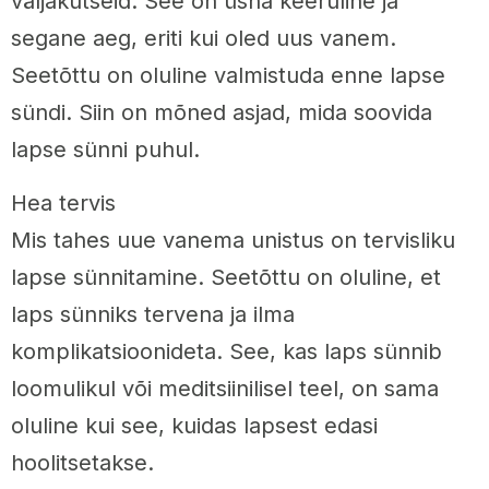
väljakutseid. See on üsna keeruline ja
segane aeg, eriti kui oled uus vanem.
Seetõttu on oluline valmistuda enne lapse
sündi. Siin on mõned asjad, mida soovida
lapse sünni puhul.
Hea tervis
Mis tahes uue vanema unistus on tervisliku
lapse sünnitamine. Seetõttu on oluline, et
laps sünniks tervena ja ilma
komplikatsioonideta. See, kas laps sünnib
loomulikul või meditsiinilisel teel, on sama
oluline kui see, kuidas lapsest edasi
hoolitsetakse.