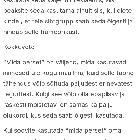
kasutada seda väljendit reklaamis, siis
peaksite seda kasutama ainult siis, kui olete
kindel, et teie sihtgrupp saab seda õigesti ja
hindab selle humoorikust.
Kokkuvõte
“Mida perset” on väljend, mida kasutavad
inimesed üle kogu maailma, kuid selle täpne
tähendus võib sõltuda paljudest erinevatest
teguritest. Kuigi see võib olla ebapiisav ja
raskesti mõistetav, on samas ka palju
olukordi, kus seda saab õigesti kasutada.
Kui soovite kasutada “mida perset” oma