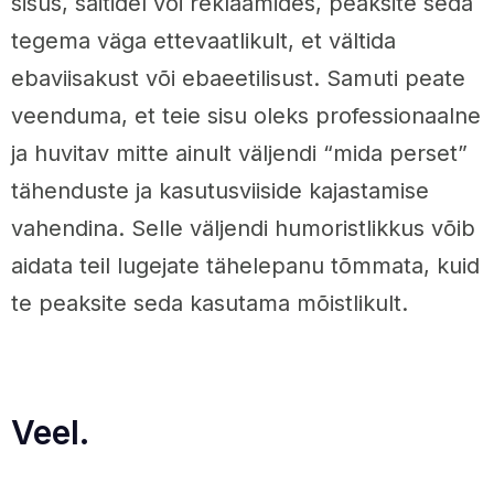
sisus, saitidel või reklaamides, peaksite seda
tegema väga ettevaatlikult, et vältida
ebaviisakust või ebaeetilisust. Samuti peate
veenduma, et teie sisu oleks professionaalne
ja huvitav mitte ainult väljendi “mida perset”
tähenduste ja kasutusviiside kajastamise
vahendina. Selle väljendi humoristlikkus võib
aidata teil lugejate tähelepanu tõmmata, kuid
te peaksite seda kasutama mõistlikult.
Veel.