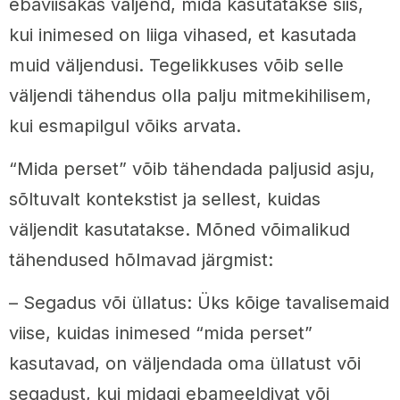
ebaviisakas väljend, mida kasutatakse siis,
kui inimesed on liiga vihased, et kasutada
muid väljendusi. Tegelikkuses võib selle
väljendi tähendus olla palju mitmekihilisem,
kui esmapilgul võiks arvata.
“Mida perset” võib tähendada paljusid asju,
sõltuvalt kontekstist ja sellest, kuidas
väljendit kasutatakse. Mõned võimalikud
tähendused hõlmavad järgmist:
– Segadus või üllatus: Üks kõige tavalisemaid
viise, kuidas inimesed “mida perset”
kasutavad, on väljendada oma üllatust või
segadust, kui midagi ebameeldivat või