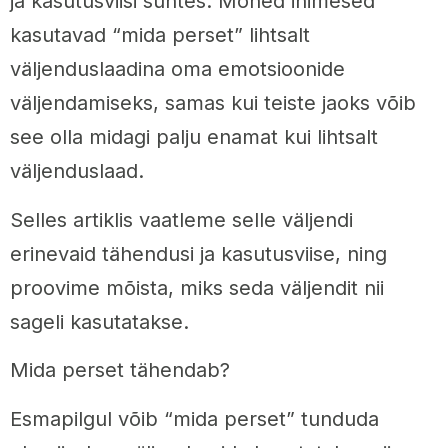
ja kasutusviisi suhtes. Mõned inimesed
kasutavad “mida perset” lihtsalt
väljenduslaadina oma emotsioonide
väljendamiseks, samas kui teiste jaoks võib
see olla midagi palju enamat kui lihtsalt
väljenduslaad.
Selles artiklis vaatleme selle väljendi
erinevaid tähendusi ja kasutusviise, ning
proovime mõista, miks seda väljendit nii
sageli kasutatakse.
Mida perset tähendab?
Esmapilgul võib “mida perset” tunduda