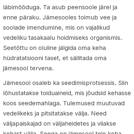
läbimõõduga. Ta asub peensoole järel ja
enne päraku. Jämesooles toimub vee ja
soolade imendumine, mis on vajalikud
vedeliku tasakaalu hoidmiseks organismis.
Seetõttu on oluline jälgida oma keha
hüdratatsiooni taset, et säilitada oma
jämesool tervena.
Jämesool osaleb ka seedimisprotsessis. Siin
lõhustatakse toiduaineid, mis jõudsid kehasse
koos seedemahlaga. Tulemused muutuvad
vedelikeks ja pitsitatakse välja. Need
väljapaiskajad on väljaheidetes ja viiakse
kehast välja. Seega on jämesool teie keha