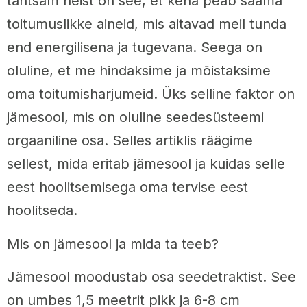
tähtsam neist on see, et keha peab saama
toitumuslikke aineid, mis aitavad meil tunda
end energilisena ja tugevana. Seega on
oluline, et me hindaksime ja mõistaksime
oma toitumisharjumeid. Üks selline faktor on
jämesool, mis on oluline seedesüsteemi
orgaaniline osa. Selles artiklis räägime
sellest, mida eritab jämesool ja kuidas selle
eest hoolitsemisega oma tervise eest
hoolitseda.
Mis on jämesool ja mida ta teeb?
Jämesool moodustab osa seedetraktist. See
on umbes 1,5 meetrit pikk ja 6-8 cm