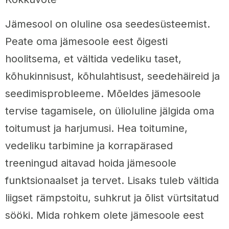
Jämesool on oluline osa seedesüsteemist.
Peate oma jämesoole eest õigesti
hoolitsema, et vältida vedeliku taset,
kõhukinnisust, kõhulahtisust, seedehäireid ja
seedimisprobleeme. Mõeldes jämesoole
tervise tagamisele, on ülioluline jälgida oma
toitumust ja harjumusi. Hea toitumine,
vedeliku tarbimine ja korrapärased
treeningud aitavad hoida jämesoole
funktsionaalset ja tervet. Lisaks tuleb vältida
liigset rämpstoitu, suhkrut ja õlist vürtsitatud
sööki. Mida rohkem olete jämesoole eest