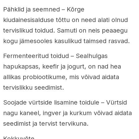
Pähklid ja seemned – Kõrge
kiudainesisalduse tõttu on need alati olnud
tervislikud toidud. Samuti on neis peaaegu
kogu jämesooles kasulikud taimsed rasvad.
Fermenteeritud toidud – Sealhulgas
hapukapsas, keefir ja jogurt, on nad hea
allikas probiootikume, mis võivad aidata
tervislikku seedimist.
Soojade vürtside lisamine toidule – Vürtsid
nagu kaneel, ingver ja kurkum võivad aidata
seedimist ja tervist tervikuna.
Kokkuvõte