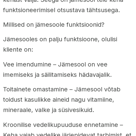
funktsioneerimisel otsustava tähtsusega.
Millised on jämesoole funktsioonid?
Jämesooles on palju funktsioone, olulisi
kliente on:
Vee imendumine – Jämesool on vee
imemiseks ja säilitamiseks hädavajalik.
Toitainete omastamine – Jämesool võtab
toidust kasulikke aineid nagu vitamiine,
mineraale, valke ja süsivesikuid.
Kroonilise vedelikupuuduse ennetamine –
Keha vajab vedelike järjepidevat tarbimist, et