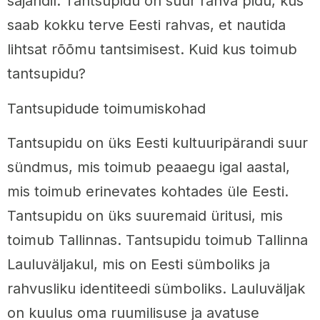
sajandil. Tantsupidu on suur rahva pidu, kus
saab kokku terve Eesti rahvas, et nautida
lihtsat rõõmu tantsimisest. Kuid kus toimub
tantsupidu?
Tantsupidude toimumiskohad
Tantsupidu on üks Eesti kultuuripärandi suur
sündmus, mis toimub peaaegu igal aastal,
mis toimub erinevates kohtades üle Eesti.
Tantsupidu on üks suuremaid üritusi, mis
toimub Tallinnas. Tantsupidu toimub Tallinna
Lauluväljakul, mis on Eesti sümboliks ja
rahvusliku identiteedi sümboliks. Lauluväljak
on kuulus oma ruumilisuse ja avatuse