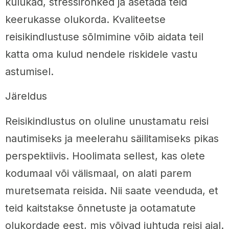
kulukad, stressirohked ja asetada teid
keerukasse olukorda. Kvaliteetse
reisikindlustuse sõlmimine võib aidata teil
katta oma kulud nendele riskidele vastu
astumisel.
Järeldus
Reisikindlustus on oluline unustamatu reisi
nautimiseks ja meelerahu säilitamiseks pikas
perspektiivis. Hoolimata sellest, kas olete
kodumaal või välismaal, on alati parem
muretsemata reisida. Nii saate veenduda, et
teid kaitstakse õnnetuste ja ootamatute
olukordade eest, mis võivad juhtuda reisi ajal.