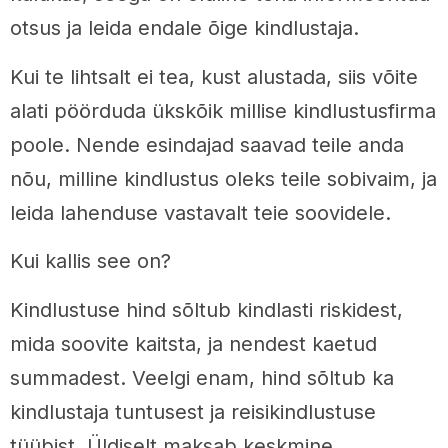
otsus ja leida endale õige kindlustaja.
Kui te lihtsalt ei tea, kust alustada, siis võite
alati pöörduda ükskõik millise kindlustusfirma
poole. Nende esindajad saavad teile anda
nõu, milline kindlustus oleks teile sobivaim, ja
leida lahenduse vastavalt teie soovidele.
Kui kallis see on?
Kindlustuse hind sõltub kindlasti riskidest,
mida soovite kaitsta, ja nendest kaetud
summadest. Veelgi enam, hind sõltub ka
kindlustaja tuntusest ja reisikindlustuse
tüübist. Üldiselt maksab keskmine