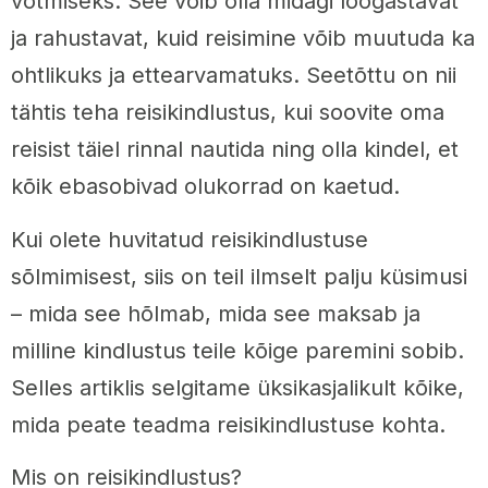
võtmiseks. See võib olla midagi lõõgastavat
ja rahustavat, kuid reisimine võib muutuda ka
ohtlikuks ja ettearvamatuks. Seetõttu on nii
tähtis teha reisikindlustus, kui soovite oma
reisist täiel rinnal nautida ning olla kindel, et
kõik ebasobivad olukorrad on kaetud.
Kui olete huvitatud reisikindlustuse
sõlmimisest, siis on teil ilmselt palju küsimusi
– mida see hõlmab, mida see maksab ja
milline kindlustus teile kõige paremini sobib.
Selles artiklis selgitame üksikasjalikult kõike,
mida peate teadma reisikindlustuse kohta.
Mis on reisikindlustus?