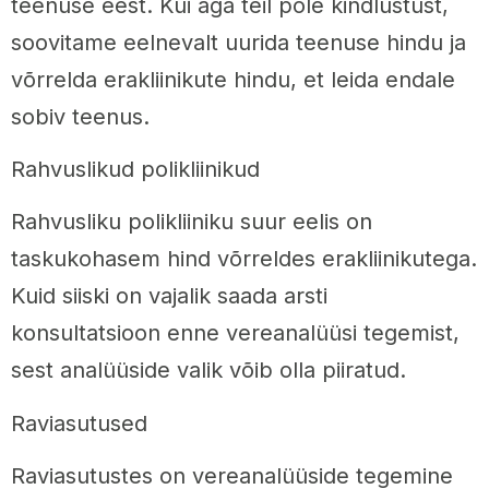
teenuse eest. Kui aga teil pole kindlustust,
soovitame eelnevalt uurida teenuse hindu ja
võrrelda erakliinikute hindu, et leida endale
sobiv teenus.
Rahvuslikud polikliinikud
Rahvusliku polikliiniku suur eelis on
taskukohasem hind võrreldes erakliinikutega.
Kuid siiski on vajalik saada arsti
konsultatsioon enne vereanalüüsi tegemist,
sest analüüside valik võib olla piiratud.
Raviasutused
Raviasutustes on vereanalüüside tegemine