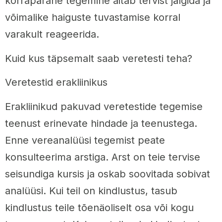
korrapärane tegemine aitab tervist jälgida ja
võimalike haiguste tuvastamise korral
varakult reageerida.
Kuid kus täpsemalt saab veretesti teha?
Veretestid erakliinikus
Erakliinikud pakuvad veretestide tegemise
teenust erinevate hindade ja teenustega.
Enne vereanalüüsi tegemist peate
konsulteerima arstiga. Arst on teie tervise
seisundiga kursis ja oskab soovitada sobivat
analüüsi. Kui teil on kindlustus, tasub
kindlustus teile tõenäoliselt osa või kogu